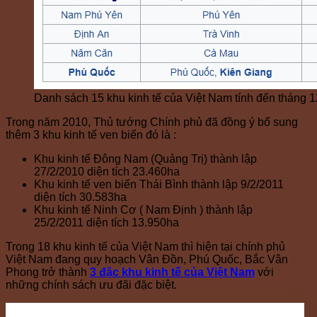
Danh sách 15 khu kinh tế của Việt Nam tính đến tháng 
Trong năm 2010, Thủ tướng Chính phủ đã đồng ý bổ sung
thêm 3 khu kinh tế ven biển đó là :
Khu kinh tế Đông Nam (Quảng Trị) thành lập
27/2/2010 diện tích 23.460ha
Khu kinh tế ven biển Thái Bình thành lập 9/2/2011
diện tích 30.583ha
Khu kinh tế Ninh Cơ ( Nam Định ) thành lập
25/2/2011 diện tích 13.950ha
Trong 18 khu kinh tế của Việt Nam thì hiện tại chính phủ
Việt Nam đang quy hoạch Vân Đồn, Phú Quốc, Bắc Vân
Phong trở thành
3 đặc khu kinh tế của Việt Nam
với
những chính sách ưu đãi đặc biệt.