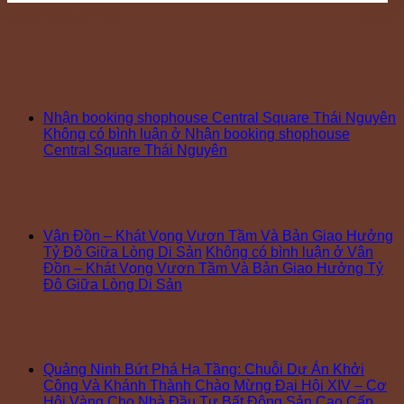
Bài viết mới
Nhận booking shophouse Central Square Thái Nguyên
Không có bình luận
ở Nhận booking shophouse
Central Square Thái Nguyên
Vân Đồn – Khát Vọng Vươn Tầm Và Bản Giao Hưởng
Tỷ Đô Giữa Lòng Di Sản
Không có bình luận
ở Vân
Đồn – Khát Vọng Vươn Tầm Và Bản Giao Hưởng Tỷ
Đô Giữa Lòng Di Sản
Quảng Ninh Bứt Phá Hạ Tầng: Chuỗi Dự Án Khởi
Công Và Khánh Thành Chào Mừng Đại Hội XIV – Cơ
Hội Vàng Cho Nhà Đầu Tư Bất Động Sản Cao Cấp