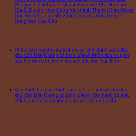
Không có bình luận
ở Quảng Ninh Bứt Phá Hạ Tầng:
Chuỗi Dự Án Khởi Công Và Khánh Thành Chào Mừng
Đại Hội XIV – Cơ Hội Vàng Cho Nhà Đầu Tư Bất
Động Sản Cao Cấp
Phân tích chuyên sâu 8 nhóm cơ chế chính sách đặc
khu Vân Đồn
Không có bình luận
ở Phân tích chuyên
sâu 8 nhóm cơ chế chính sách đặc khu Vân Đồn
Vận hành bộ máy chính quyền 2 cấp hiện đại tại đặc
khu Vân Đồn
Không có bình luận
ở Vận hành bộ máy
chính quyền 2 cấp hiện đại tại đặc khu Vân Đồn
Đăng ký tư vấn