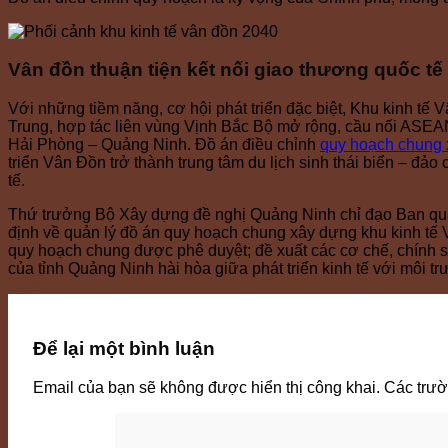
Vân đồn thuận tiện kết nối giao thương quốc tế
Với những tiềm năng, cơ hội phát triển đặc biệt, Khu kinh tế 
Trung, hợp tác liên vùng Vịnh Bắc Bộ mở rộng, cầu nối ASEA
Hải Phòng – Quảng Ninh. Đồ án điều chỉnh
quy hoạch chung 
triển Vân Đồn trở thành trung tâm du lịch sinh thái biển – đả
tế.
Thứ trưởng Bộ Xây dựng đề nghị Quảng Ninh chỉ đạo Ban quản
định về quản lý đồ án quy hoạch chung xây dựng khu kinh tế 
quy hoạch chung được phê duyệt; đề xuất các cơ chế, chính sác
của tỉnh Quảng Ninh hài hòa giữa phát triển kinh tế với môi
Để lại một bình luận
Email của bạn sẽ không được hiển thị công khai.
Các trư