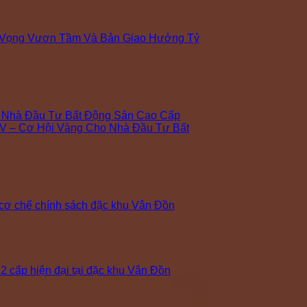
 Vọng Vươn Tầm Và Bản Giao Hưởng Tỷ
o Nhà Đầu Tư Bất Động Sản Cao Cấp
V – Cơ Hội Vàng Cho Nhà Đầu Tư Bất
cơ chế chính sách đặc khu Vân Đồn
 cấp hiện đại tại đặc khu Vân Đồn