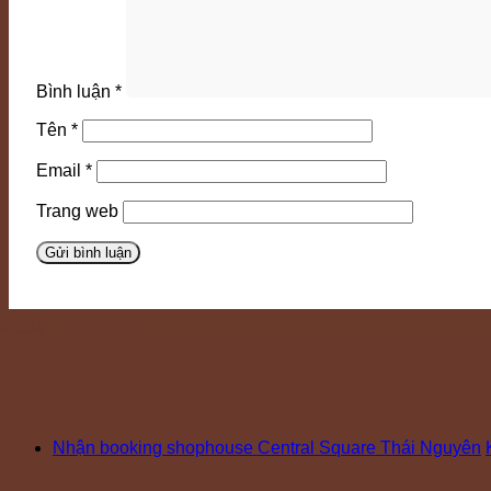
Bình luận
*
Tên
*
Email
*
Trang web
Bài viết mới
Nhận booking shophouse Central Square Thái Nguyên