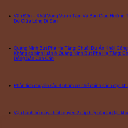
Vân Đồn – Khát Vọng Vươn Tầm Và Bản Giao Hưởng T
Đô Giữa Lòng Di Sản
Quảng Ninh Bứt Phá Hạ Tầng: Chuỗi Dự Án Khởi Côn
Không có bình luận
ở Quảng Ninh Bứt Phá Hạ Tầng: Ch
Động Sản Cao Cấp
Phân tích chuyên sâu 8 nhóm cơ chế chính sách đặc k
Vận hành bộ máy chính quyền 2 cấp hiện đại tại đặc k