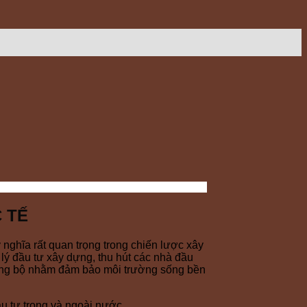
 TẾ
ghĩa rất quan trọng trong chiến lược xây
lý đầu tư xây dựng, thu hút các nhà đầu
 đồng bộ nhằm đảm bảo môi trường sống bền
u tư trong và ngoài nước.