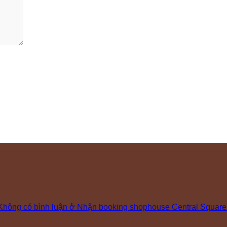
Không có bình luận
ở Nhận booking shophouse Central Square