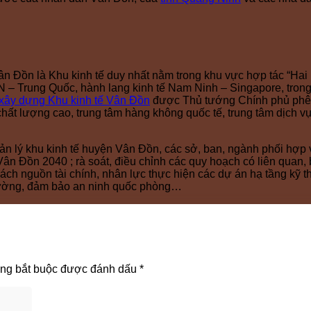
Vân Đồn là Khu kinh tế duy nhất nằm trong khu vực hợp tác “Hai 
N – Trung Quốc, hành lang kinh tế Nam Ninh – Singapore, tron
xây dựng Khu kinh tế Vân Đồn
được Thủ tướng Chính phủ phê 
o chất lượng cao, trung tâm hàng không quốc tế, trung tâm dịch 
 lý khu kinh tế huyện Vân Đồn, các sở, ban, ngành phối hợp 
Vân Đồn 2040 ; rà soát, điều chỉnh các quy hoạch có liên quan
h nguồn tài chính, nhân lực thực hiện các dự án hạ tầng kỹ thuậ
 trường, đảm bảo an ninh quốc phòng…
ờng bắt buộc được đánh dấu
*