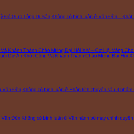
ỷ Đô Giữa Lòng Di Sản
Không có bình luận
ở Vân Đồn – Khát
g Và Khánh Thành Chào Mừng Đại Hội XIV – Cơ Hội Vàng Ch
uỗi Dự Án Khởi Công Và Khánh Thành Chào Mừng Đại Hội XI
hu Vân Đồn
Không có bình luận
ở Phân tích chuyên sâu 8 nhóm 
hu Vân Đồn
Không có bình luận
ở Vận hành bộ máy chính quyền 2