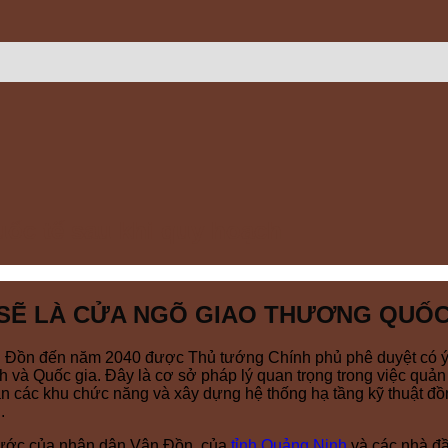
uốc tế sau khi quy hoạch
SẼ LÀ CỬA NGÕ GIAO THƯƠNG QUỐC
 Đồn đến năm 2040 được Thủ tướng Chính phủ phê duyệt có ý n
và Quốc gia. Đây là cơ sở pháp lý quan trọng trong việc quản 
gian các khu chức năng và xây dựng hệ thống hạ tầng kỹ thuật
.
 ước của nhân dân Vân Đồn, của
tỉnh Quảng Ninh
và các nhà đầ