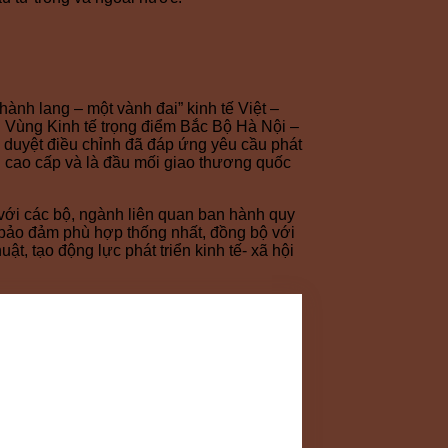
hành lang – một vành đai” kinh tế Việt –
g Vùng Kinh tế trọng điểm Bắc Bộ Hà Nội –
duyệt điều chỉnh đã đáp ứng yêu cầu phát
vụ cao cấp và là đầu mối giao thương quốc
với các bộ, ngành liên quan ban hành quy
, bảo đảm phù hợp thống nhất, đồng bộ với
t, tạo động lực phát triển kinh tế- xã hội