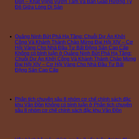
Đồn – Khát Vọng Vươn Tầm Và Bản Giao Hưởng Tỷ
Đô Giữa Lòng Di Sản
Quảng Ninh Bứt Phá Hạ Tầng: Chuỗi Dự Án Khởi
Công Và Khánh Thành Chào Mừng Đại Hội XIV – Cơ
Hội Vàng Cho Nhà Đầu Tư Bất Động Sản Cao Cấp
Không có bình luận
ở Quảng Ninh Bứt Phá Hạ Tầng:
Chuỗi Dự Án Khởi Công Và Khánh Thành Chào Mừng
Đại Hội XIV – Cơ Hội Vàng Cho Nhà Đầu Tư Bất
Động Sản Cao Cấp
Phân tích chuyên sâu 8 nhóm cơ chế chính sách đặc
khu Vân Đồn
Không có bình luận
ở Phân tích chuyên
sâu 8 nhóm cơ chế chính sách đặc khu Vân Đồn