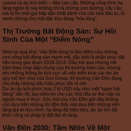
casino và du lịch biển – đảo cao cấp. Những công trình hạ
tầng nghìn tỷ này không chỉ là những con đường, cây cầu,
mà là lời mời gọi hấp dẫn nhất dành cho các nhà đầu tư, là
minh chứng cho một đặc khu đang “hóa rồng”.
Thị Trường Bất Động Sản: Sự Hồi
Sinh Của Một “Điểm Nóng”
Nhìn lại quá khứ, Vân Đồn từng là tâm điểm của những
cơn sóng bất động sản mạnh mẽ, đặc biệt là phân khúc đất
nền trong giai đoạn 2018-2019. Dẫu trải qua những nốt
trầm theo nhịp đập chung của thị trường toàn cầu, nhưng
với những thông tin tích cực về việc triển khai các dự án
quy mô lớn như của Sun Group, thị trường Vân Đồn đang
cho thấy những dấu hiệu phục hồi rõ nét.
Dự án du lịch phức hợp 2 tỷ USD này như một “ngọn hải
đăng” dẫn lối, tạo niềm tin cho các nhà đầu tư thứ cấp và
người mua ở thực. Sức hút của Vân Đồn giờ đây không
còn dựa trên những lời đồn thổi, mà dựa trên những nền
tảng giá trị hữu hình: hạ tầng đã hiện hữu, dự án lớn đã
khởi công và pháp lý đất đai rõ ràng,.
Vân Đồn 2030: Tầm Nhìn Về Một