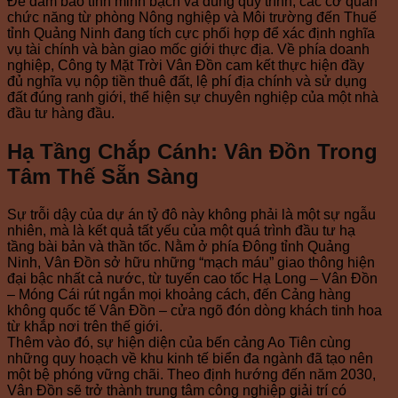
Để đảm bảo tính minh bạch và đúng quy trình, các cơ quan
chức năng từ phòng Nông nghiệp và Môi trường đến Thuế
tỉnh Quảng Ninh đang tích cực phối hợp để xác định nghĩa
vụ tài chính và bàn giao mốc giới thực địa. Về phía doanh
nghiệp, Công ty Mặt Trời Vân Đồn cam kết thực hiện đầy
đủ nghĩa vụ nộp tiền thuê đất, lệ phí địa chính và sử dụng
đất đúng ranh giới, thể hiện sự chuyên nghiệp của một nhà
đầu tư hàng đầu.
Hạ Tầng Chắp Cánh: Vân Đồn Trong
Tâm Thế Sẵn Sàng
Sự trỗi dậy của dự án tỷ đô này không phải là một sự ngẫu
nhiên, mà là kết quả tất yếu của một quá trình đầu tư hạ
tầng bài bản và thần tốc. Nằm ở phía Đông tỉnh Quảng
Ninh, Vân Đồn sở hữu những “mạch máu” giao thông hiện
đại bậc nhất cả nước, từ tuyến cao tốc Hạ Long – Vân Đồn
– Móng Cái rút ngắn mọi khoảng cách, đến Cảng hàng
không quốc tế Vân Đồn – cửa ngõ đón dòng khách tinh hoa
từ khắp nơi trên thế giới.
Thêm vào đó, sự hiện diện của bến cảng Ao Tiên cùng
những quy hoạch về khu kinh tế biển đa ngành đã tạo nên
một bệ phóng vững chãi. Theo định hướng đến năm 2030,
Vân Đồn sẽ trở thành trung tâm công nghiệp giải trí có