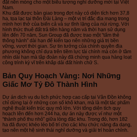
đặt nền móng cho một biểu tượng nghỉ dưỡng mới tại Việt
Nam.
Khu đất được bàn giao trong đợt này có diện tích hơn 37,8
ha, tọa lạc tại thôn Đài Làng – một vị trí đắc địa mang trong
mình hơi thở của biển cả và sự tĩnh lặng của núi rừng. Với
hình thức thuê đất trả tiền hàng năm và thời hạn sử dụng
lên đến 70 năm, Sun Group đã được trao một “tấm thẻ
thông hành” dài hạn để kiến tạo nên những giá trị bền
vững, vượt thời gian. Sự tin tưởng của chính quyền địa
phương không chỉ dựa trên tiềm lực tài chính mà còn ở tầm
nhìn dài hạn mà tập đoàn này đã chứng minh qua hàng loạt
công trình kỳ vĩ trên khắp dải đất hình chữ S.
Bản Quy Hoạch Vàng: Nơi Những
Giấc Mơ Tỷ Đô Thành Hình
Dự án dịch vụ du lịch phức hợp cao cấp tại Vân Đồn không
chỉ dừng lại ở những con số khô khan, mà là một tác phẩm
nghệ thuật kiến trúc quy mô lớn. Với tổng diện tích quy
hoạch lên đến hơn 244 ha, dự án này được ví như một
“thành phố thu nhỏ” giữa lòng đặc khu. Trong đó, hơn 182
ha đã được khéo léo bố trí cho các khu chức năng đa dạng,
tạo nên một hệ sinh thái nghỉ dưỡng và giải trí hoàn chỉnh.