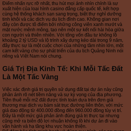
Điểm nhấn rực rỡ nhất, thu hút mọi ánh nhìn chính là sự
xuất hiện của loại hình casino đẳng cấp quốc tế, kết hợp
cùng hệ thống khách sạn sang trọng, biệt thự nghỉ dưỡng
tinh khôi và các dịch vụ du lịch đỉnh cao. Không gian nơi
đây còn được tô điểm bởi những công viên xanh mướt và
mặt nước mênh mông, tạo nên một sự kết nối hài hòa giữa
con người và thiên nhiên. Với tổng vốn đầu tư khổng lồ
khoảng 2 tỷ USD và lộ trình xây dựng kéo dài trong 9 năm,
đây thực sự là một cuộc chơi của những tầm nhìn lớn, một
cam kết vàng cho sự phát triển của du lịch Quảng Ninh nói
riêng và Việt Nam nói chung.
Giá Trị Địa Kinh Tế: Khi Mỗi Tấc Đất
Là Một Tấc Vàng
Việc xác định giá trị quyền sử dụng đất tại dự án này cũng
phản ánh rõ nét tiềm năng và sự kỳ vọng của địa phương.
Tiền thuê mỗi m2 đất được tính toán dựa trên đơn giá
thương mại dịch vụ bám sát trục đường liên thôn, với mức
giá dao động từ 400.000 đồng đến 960.000 đồng tùy vị trí.
Đây là một mức giá phản ánh đúng giá trị thực tại nhưng
cũng mở ra biên độ lợi nhuận khổng lồ khi dự án đi vào
vận hành và hạ tầng khu vực hoàn thiện.