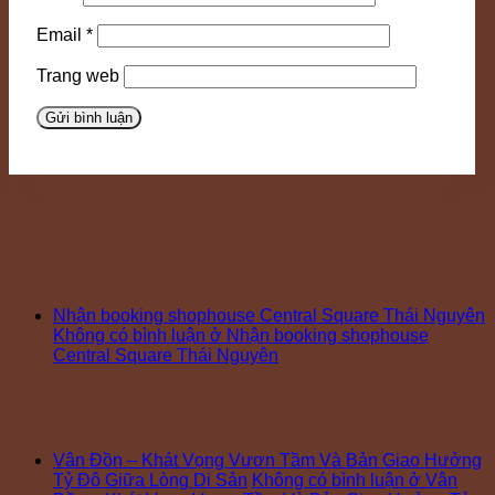
Email
*
Trang web
Bài viết mới
Nhận booking shophouse Central Square Thái Nguyên
Không có bình luận
ở Nhận booking shophouse
Central Square Thái Nguyên
Vân Đồn – Khát Vọng Vươn Tầm Và Bản Giao Hưởng
Tỷ Đô Giữa Lòng Di Sản
Không có bình luận
ở Vân