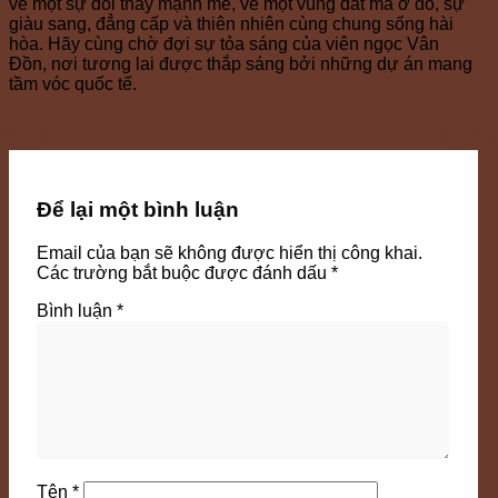
về một sự đổi thay mạnh mẽ, về một vùng đất mà ở đó, sự
giàu sang, đẳng cấp và thiên nhiên cùng chung sống hài
hòa. Hãy cùng chờ đợi sự tỏa sáng của viên ngọc Vân
Đồn, nơi tương lai được thắp sáng bởi những dự án mang
tầm vóc quốc tế.
Để lại một bình luận
Email của bạn sẽ không được hiển thị công khai.
Các trường bắt buộc được đánh dấu
*
Bình luận
*
Tên
*