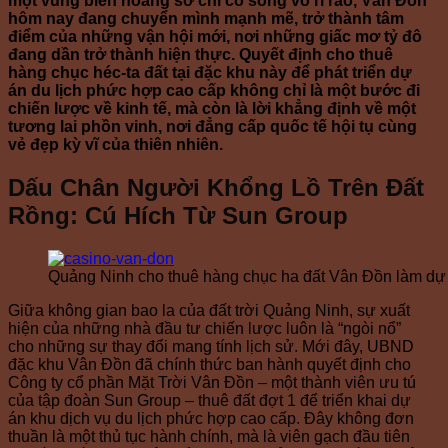
một vùng biển hoang sơ chỉ có sóng vỗ rì rào, Vân Đồn
hôm nay đang chuyển mình mạnh mẽ, trở thành tâm
điểm của những vận hội mới, nơi những giấc mơ tỷ đô
đang dần trở thành hiện thực. Quyết định cho thuê
hàng chục héc-ta đất tại đặc khu này để phát triển dự
án du lịch phức hợp cao cấp không chỉ là một bước đi
chiến lược về kinh tế, mà còn là lời khẳng định về một
tương lai phồn vinh, nơi đẳng cấp quốc tế hội tụ cùng
vẻ đẹp kỳ vĩ của thiên nhiên.
Dấu Chân Người Khổng Lồ Trên Đất
Rồng: Cú Hích Từ Sun Group
Quảng Ninh cho thuê hàng chục ha đất Vân Đồn làm dự
Giữa không gian bao la của đất trời Quảng Ninh, sự xuất
hiện của những nhà đầu tư chiến lược luôn là “ngòi nổ”
cho những sự thay đổi mang tính lịch sử. Mới đây, UBND
đặc khu Vân Đồn đã chính thức ban hành quyết định cho
Công ty cổ phần Mặt Trời Vân Đồn – một thành viên ưu tú
của tập đoàn Sun Group – thuê đất đợt 1 để triển khai dự
án khu dịch vụ du lịch phức hợp cao cấp. Đây không đơn
thuần là một thủ tục hành chính, mà là viên gạch đầu tiên