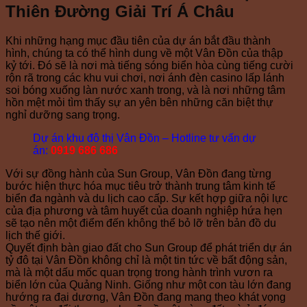
Thiên Đường Giải Trí Á Châu
Khi những hạng mục đầu tiên của dự án bắt đầu thành
hình, chúng ta có thể hình dung về một Vân Đồn của thập
kỷ tới. Đó sẽ là nơi mà tiếng sóng biển hòa cùng tiếng cười
rộn rã trong các khu vui chơi, nơi ánh đèn casino lấp lánh
soi bóng xuống làn nước xanh trong, và là nơi những tâm
hồn mệt mỏi tìm thấy sự an yên bên những căn biệt thự
nghỉ dưỡng sang trọng.
Dự án khu đô thị Vân Đồn – Hotline tư vấn dự
án:
0919 686 686
Với sự đồng hành của Sun Group, Vân Đồn đang từng
bước hiện thực hóa mục tiêu trở thành trung tâm kinh tế
biển đa ngành và du lịch cao cấp. Sự kết hợp giữa nội lực
của địa phương và tâm huyết của doanh nghiệp hứa hẹn
sẽ tạo nên một điểm đến không thể bỏ lỡ trên bản đồ du
lịch thế giới.
Quyết định bàn giao đất cho Sun Group để phát triển dự án
tỷ đô tại Vân Đồn không chỉ là một tin tức về bất động sản,
mà là một dấu mốc quan trọng trong hành trình vươn ra
biển lớn của Quảng Ninh. Giống như một con tàu lớn đang
hướng ra đại dương, Vân Đồn đang mang theo khát vọng