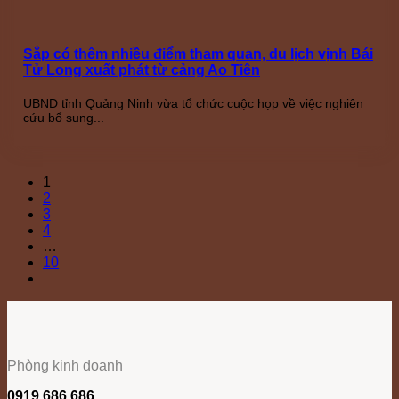
Sắp có thêm nhiều điểm tham quan, du lịch vịnh Bái
Tử Long xuất phát từ cảng Ao Tiên
UBND tỉnh Quảng Ninh vừa tổ chức cuộc họp về việc nghiên
cứu bổ sung...
1
2
3
4
…
10
Phòng kinh doanh
0919 686 686