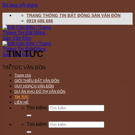
Bỏ qua nội dung
TRANG THÔNG TIN BẤT ĐỘNG SẢN VÂN ĐỒN
0919 686 686
TIN TỨC
TIN TỨC VÂN ĐỒN
Trang chủ
GIỚI THIỆU ĐẤT VÂN ĐỒN
QUY HOẠCH VÂN ĐỒN
DỰ ÁN KHU ĐÔ THỊ VÂN ĐỒN
TIN TỨC
LIÊN HỆ
Tìm kiếm:
Tìm kiếm: