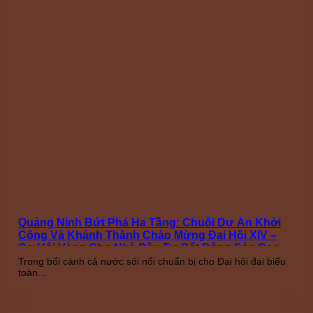
Quảng Ninh Bứt Phá Hạ Tầng: Chuỗi Dự Án Khởi
Công Và Khánh Thành Chào Mừng Đại Hội XIV –
Cơ Hội Vàng Cho Nhà Đầu Tư Bất Động Sản Cao
Cấp
Trong bối cảnh cả nước sôi nổi chuẩn bị cho Đại hội đại biểu
toàn...