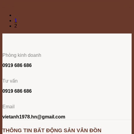
1
2
Phòng kinh doanh
0919 686 686
Tư vấn
0919 686 686
Email
vietanh1978.hn@gmail.com
THÔNG TIN BẤT ĐỘNG SẢN VÂN ĐỒN