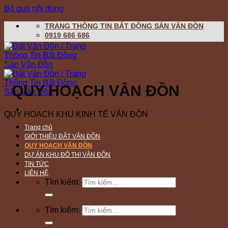
Bỏ qua nội dung
TRANG THÔNG TIN BẤT ĐỘNG SẢN VÂN ĐỒN
0919 686 686
QUY HOẠCH VÂN ĐỒN
QUY HOẠCH KHU KINH TẾ VÂN ĐỒN
Trang chủ
GIỚI THIỆU ĐẤT VÂN ĐỒN
QUY HOẠCH VÂN ĐỒN
DỰ ÁN KHU ĐÔ THỊ VÂN ĐỒN
TIN TỨC
LIÊN HỆ
Tìm kiếm:
Tìm kiếm: