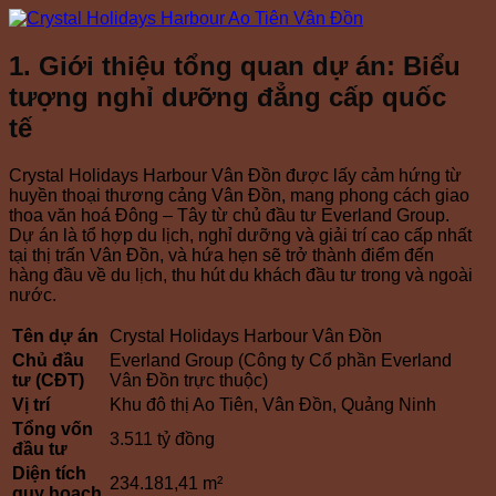
1. Giới thiệu tổng quan dự án: Biểu
tượng nghỉ dưỡng đẳng cấp quốc
tế
Crystal Holidays Harbour Vân Đồn
được lấy cảm hứng từ
huyền thoại thương cảng Vân Đồn, mang phong cách giao
thoa văn hoá Đông – Tây từ chủ đầu tư Everland Group.
Dự án là tổ hợp du lịch, nghỉ dưỡng và giải trí cao cấp nhất
tại thị trấn Vân Đồn, và hứa hẹn sẽ trở thành điểm đến
hàng đầu về du lịch, thu hút du khách đầu tư trong và ngoài
nước.
Tên dự án
Crystal Holidays Harbour Vân Đồn
Chủ đầu
Everland Group (Công ty Cổ phần Everland
tư (CĐT)
Vân Đồn trực thuộc)
Vị trí
Khu đô thị Ao Tiên, Vân Đồn, Quảng Ninh
Tổng vốn
3.511 tỷ đồng
đầu tư
Diện tích
234.181,41 m²
quy hoạch