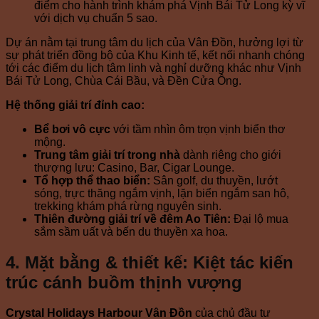
điểm cho hành trình khám phá Vịnh Bái Tử Long kỳ vĩ
với dịch vụ chuẩn 5 sao.
Dự án nằm tại trung tâm du lịch của Vân Đồn, hưởng lợi từ
sự phát triển đồng bộ của Khu Kinh tế, kết nối nhanh chóng
tới các điểm du lịch tâm linh và nghỉ dưỡng khác như Vịnh
Bái Tử Long, Chùa Cái Bầu, và Đền Cửa Ông.
Hệ thống giải trí đỉnh cao:
Bể bơi vô cực
với tầm nhìn ôm trọn vịnh biển thơ
mộng.
Trung tâm giải trí trong nhà
dành riêng cho giới
thượng lưu: Casino, Bar, Cigar Lounge.
Tổ hợp thể thao biển:
Sân golf, du thuyền, lướt
sóng, trực thăng ngắm vịnh, lặn biển ngắm san hô,
trekking khám phá rừng nguyên sinh.
Thiên đường giải trí về đêm Ao Tiên:
Đại lộ mua
sắm sầm uất và bến du thuyền xa hoa.
4. Mặt bằng & thiết kế: Kiệt tác kiến
trúc cánh buồm thịnh vượng
Crystal Holidays Harbour Vân Đồn
của chủ đầu tư