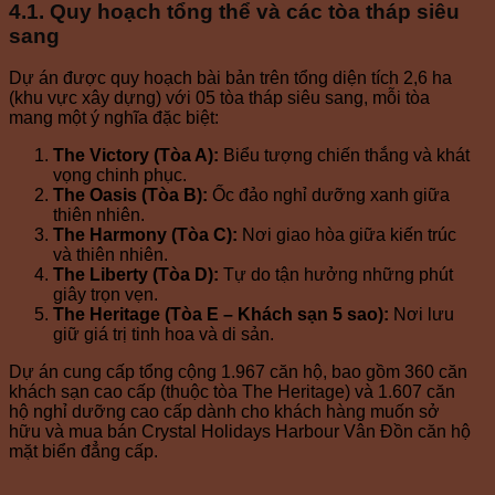
4.1. Quy hoạch tổng thể và các tòa tháp siêu
sang
Dự án được quy hoạch bài bản trên tổng diện tích 2,6 ha
(khu vực xây dựng) với 05 tòa tháp siêu sang, mỗi tòa
mang một ý nghĩa đặc biệt:
The Victory (Tòa A):
Biểu tượng chiến thắng và khát
vọng chinh phục.
The Oasis (Tòa B):
Ốc đảo nghỉ dưỡng xanh giữa
thiên nhiên.
The Harmony (Tòa C):
Nơi giao hòa giữa kiến trúc
và thiên nhiên.
The Liberty (Tòa D):
Tự do tận hưởng những phút
giây trọn vẹn.
The Heritage (Tòa E – Khách sạn 5 sao):
Nơi lưu
giữ giá trị tinh hoa và di sản.
Dự án cung cấp tổng cộng 1.967 căn hộ, bao gồm 360 căn
khách sạn cao cấp (thuộc tòa The Heritage) và 1.607 căn
hộ nghỉ dưỡng cao cấp dành cho khách hàng muốn sở
hữu và mua bán Crystal Holidays Harbour Vân Đồn căn hộ
mặt biển đẳng cấp.