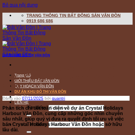
Bỏ qua nội dung
TRANG THÔNG TIN BẤT ĐỘNG SẢN VÂN ĐỒN
0919 686 686
DỰ ÁN KHU ĐÔ THỊ VÂN ĐỒN
Bán Crystal Holidays Harbour Vân
Đồn – Cơ hội đầu tư sinh lời bền
Trang chủ
GIỚI THIỆU ĐẤT VÂN ĐỒN
vững
QUY HOẠCH VÂN ĐỒN
DỰ ÁN KHU ĐÔ THỊ VÂN ĐỒN
TIN TỨC
Đăng vào
07/11/2025
bởi
quantri
LIÊN HỆ
Tìm kiếm:
Phân tích chi tiết toàn diện về dự án Crystal Holidays
Harbour Vân Đồn, cung cấp những góc nhìn chuyên
sâu nhất, giúp quý vị đưa ra quyết định tối ưu về việc
bán Crystal Holidays Harbour Vân Đồn hoặc sở hữu
Tìm kiếm:
lâu dài.