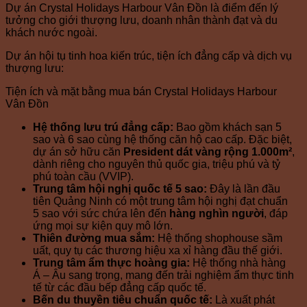
Dự án Crystal Holidays Harbour Vân Đồn là điểm đến lý
tưởng cho giới thượng lưu, doanh nhân thành đạt và du
khách nước ngoài.
Dự án hội tụ tinh hoa kiến trúc, tiện ích đẳng cấp và dịch vụ
thượng lưu:
Tiện ích và mặt bằng mua bán Crystal Holidays Harbour
Vân Đồn
Hệ thống lưu trú đẳng cấp:
Bao gồm khách sạn 5
sao và 6 sao cùng hệ thống căn hộ cao cấp. Đặc biệt,
dự án sở hữu căn
President dát vàng rộng 1.000m²
,
dành riêng cho nguyên thủ quốc gia, triệu phú và tỷ
phú toàn cầu (VVIP).
Trung tâm hội nghị quốc tế 5 sao:
Đây là lần đầu
tiên Quảng Ninh có một trung tâm hội nghị đạt chuẩn
5 sao với sức chứa lên đến
hàng nghìn người
, đáp
ứng mọi sự kiện quy mô lớn.
Thiên đường mua sắm:
Hệ thống shophouse sầm
uất, quy tụ các thương hiệu xa xỉ hàng đầu thế giới.
Trung tâm ẩm thực hoàng gia:
Hệ thống nhà hàng
Á – Âu sang trọng, mang đến trải nghiệm ẩm thực tinh
tế từ các đầu bếp đẳng cấp quốc tế.
Bến du thuyền tiêu chuẩn quốc tế:
Là xuất phát