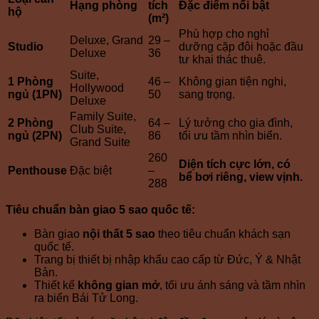
Hạng phòng
tích
Đặc điểm nổi bật
hộ
(m²)
Phù hợp cho nghỉ
Deluxe, Grand
29 –
Studio
dưỡng cặp đôi hoặc đầu
Deluxe
36
tư khai thác thuê.
Suite,
1 Phòng
46 –
Không gian tiện nghi,
Hollywood
ngủ (1PN)
50
sang trọng.
Deluxe
Family Suite,
2 Phòng
64 –
Lý tưởng cho gia đình,
Club Suite,
ngủ (2PN)
86
tối ưu tầm nhìn biển.
Grand Suite
260
Diện tích cực lớn, có
Penthouse
Đặc biệt
–
bể bơi riêng, view vịnh.
288
Tiêu chuẩn bàn giao 5 sao quốc tế:
Bàn giao
nội thất 5 sao
theo tiêu chuẩn khách sạn
quốc tế.
Trang bị thiết bị nhập khẩu cao cấp từ Đức, Ý & Nhật
Bản.
Thiết kế
không gian mở
, tối ưu ánh sáng và tầm nhìn
ra biển Bái Tử Long.