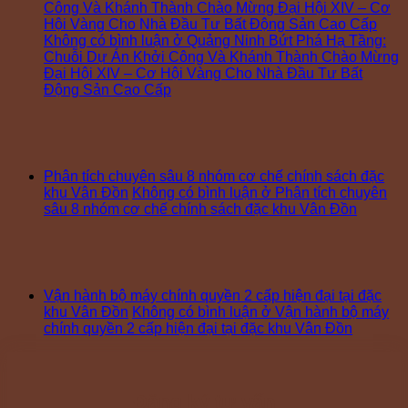
Công Và Khánh Thành Chào Mừng Đại Hội XIV – Cơ
Hội Vàng Cho Nhà Đầu Tư Bất Động Sản Cao Cấp
Không có bình luận
ở Quảng Ninh Bứt Phá Hạ Tầng:
Chuỗi Dự Án Khởi Công Và Khánh Thành Chào Mừng
Đại Hội XIV – Cơ Hội Vàng Cho Nhà Đầu Tư Bất
Động Sản Cao Cấp
Phân tích chuyên sâu 8 nhóm cơ chế chính sách đặc
khu Vân Đồn
Không có bình luận
ở Phân tích chuyên
sâu 8 nhóm cơ chế chính sách đặc khu Vân Đồn
Vận hành bộ máy chính quyền 2 cấp hiện đại tại đặc
khu Vân Đồn
Không có bình luận
ở Vận hành bộ máy
chính quyền 2 cấp hiện đại tại đặc khu Vân Đồn
Đăng ký tư vấn