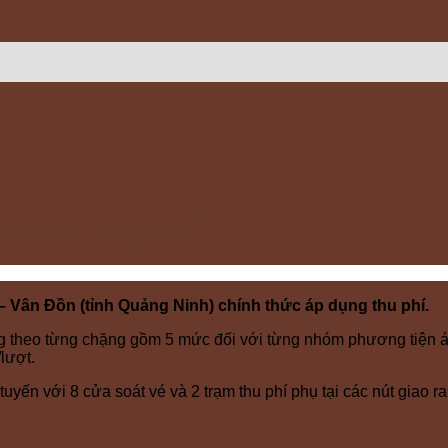
hu phí từ ngày 7/2
 – Vân Đồn (tỉnh Quảng Ninh) chính thức áp dụng thu phí.
g theo từng chặng gồm 5 mức đối với từng nhóm phương tiện á
lượt.
tuyến với 8 cửa soát vé và 2 trạm thu phí phụ tại các nút giao ra