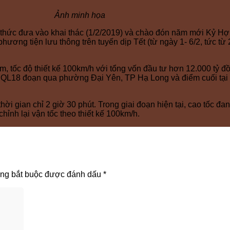
Ảnh minh họa
h thức đưa vào khai thác (1/2/2019) và chào đón năm mới Kỷ 
phương tiện lưu thông trên tuyến dịp Tết (từ ngày 1- 6/2, tức t
, tốc độ thiết kế 100km/h với tổng vốn đầu tư hơn 12.000 tỷ đ
ắt QL18 đoạn qua phường Đại Yên, TP Hạ Long và điểm cuối tại
i gian chỉ 2 giờ 30 phút. Trong giai đoạn hiện tại, cao tốc đan
ỉnh lại vận tốc theo thiết kế 100km/h.
ờng bắt buộc được đánh dấu
*