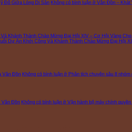
ỷ Đô Giữa Lòng Di Sản
Không có bình luận
ở Vân Đồn – Khát
g Và Khánh Thành Chào Mừng Đại Hội XIV – Cơ Hội Vàng Ch
uỗi Dự Án Khởi Công Và Khánh Thành Chào Mừng Đại Hội XI
hu Vân Đồn
Không có bình luận
ở Phân tích chuyên sâu 8 nhóm 
hu Vân Đồn
Không có bình luận
ở Vận hành bộ máy chính quyền 2
Đăng ký tư vấn