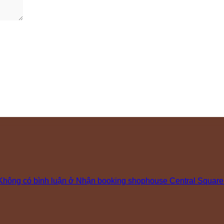
Không có bình luận
ở Nhận booking shophouse Central Square