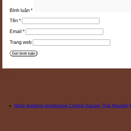
Bình luận
*
Tên
*
Email
*
Trang web
Bài viết mới
Nhận booking shophouse Central Square Thái Nguyên