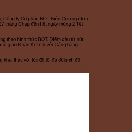
Hợi, Công ty Cổ phần BOT Biên Cương (đơn
ừ 27 tháng Chạp đến hết ngày mùng 2 Tết
ồng theo hình thức BOT. Điểm đầu từ nút
 nút giao Đoàn Kết nối với Cảng hàng
g khai thác với tốc độ tối đa 80km/h để