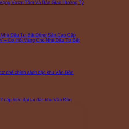
 Vọng Vươn Tầm Và Bản Giao Hưởng Tỷ
o Nhà Đầu Tư Bất Động Sản Cao Cấp
V – Cơ Hội Vàng Cho Nhà Đầu Tư Bất
cơ chế chính sách đặc khu Vân Đồn
 cấp hiện đại tại đặc khu Vân Đồn