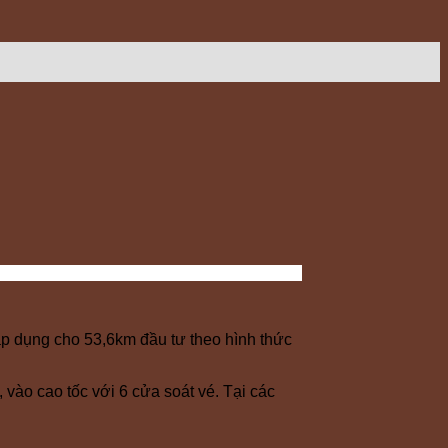
p dụng cho 53,6km đầu tư theo hình thức
, vào cao tốc với 6 cửa soát vé. Tại các