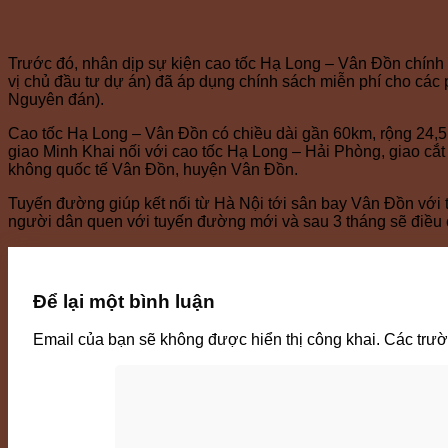
Trước đó, nhân dịp sự kiện cao tốc Hạ Long – Vân Đồn chín
vị chủ đầu tư dự án) đã áp dụng chính sách miễn phí cho các 
Nguyên đán).
Cao tốc Hạ Long – Vân Đồn có chiều dài gần 60km, rộng 24,5m
giao Minh Khai nối với cao tốc Hạ Long – Hải Phòng, giao c
không quốc tế Vân Đồn, huyện Vân Đồn.
Tuyến đường giúp kết nối từ Hà Nội tới sân bay Vân Đồn với thờ
người dân quen với tuyến đường mới và sau 3 tháng sẽ điều ch
Để lại một bình luận
Email của bạn sẽ không được hiển thị công khai.
Các trư