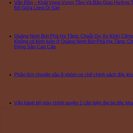
Vân Đồn – Khát Vọng Vươn Tầm Và Bản Giao Hưởng T
Đô Giữa Lòng Di Sản
Quảng Ninh Bứt Phá Hạ Tầng: Chuỗi Dự Án Khởi Côn
Không có bình luận
ở Quảng Ninh Bứt Phá Hạ Tầng: Ch
Động Sản Cao Cấp
Phân tích chuyên sâu 8 nhóm cơ chế chính sách đặc k
Vận hành bộ máy chính quyền 2 cấp hiện đại tại đặc k