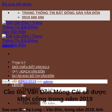
Bỏ qua nội dung
TRANG THÔNG TIN BẤT ĐỘNG SẢN VÂN ĐỒN
0919 686 686
TIN TỨC
Cao tốc Vân Đồn – Móng Cái sẽ
được khởi công vào đầu tháng
Trang chủ
GIỚI THIỆU ĐẤT VÂN ĐỒN
4/2019
QUY HOẠCH VÂN ĐỒN
DỰ ÁN KHU ĐÔ THỊ VÂN ĐỒN
TIN TỨC
Đăng vào
02/02/2019
bởi
admin
LIÊN HỆ
Tìm kiếm:
Cao tốc Vân Đồn Móng Cái sẽ được
khởi công trong năm 2019
Tìm kiếm:
Sau cao tốc Hạ Long – Vân Đồn, trong năm 2019, tỉnh