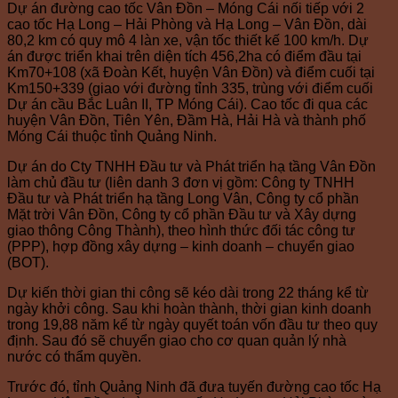
Dự án đường cao tốc Vân Đồn – Móng Cái nối tiếp với 2
cao tốc Hạ Long – Hải Phòng và Hạ Long – Vân Đồn, dài
80,2 km có quy mô 4 làn xe, vận tốc thiết kế 100 km/h. Dự
án được triển khai trên diện tích 456,2ha có điểm đầu tại
Km70+108 (xã Đoàn Kết, huyện Vân Đồn) và điểm cuối tại
Km150+339 (giao với đường tỉnh 335, trùng với điểm cuối
Dự án cầu Bắc Luân II, TP Móng Cái). Cao tốc đi qua các
huyện Vân Đồn, Tiên Yên, Đầm Hà, Hải Hà và thành phố
Móng Cái thuộc tỉnh Quảng Ninh.
Dự án do Cty TNHH Đầu tư và Phát triển hạ tầng Vân Đồn
làm chủ đầu tư (liên danh 3 đơn vị gồm: Công ty TNHH
Đầu tư và Phát triển hạ tầng Long Vân, Công ty cổ phần
Mặt trời Vân Đồn, Công ty cổ phần Đầu tư và Xây dựng
giao thông Công Thành), theo hình thức đối tác công tư
(PPP), hợp đồng xây dựng – kinh doanh – chuyển giao
(BOT).
Dự kiến thời gian thi công sẽ kéo dài trong 22 tháng kể từ
ngày khởi công. Sau khi hoàn thành, thời gian kinh doanh
trong 19,88 năm kể từ ngày quyết toán vốn đầu tư theo quy
định. Sau đó sẽ chuyển giao cho cơ quan quản lý nhà
nước có thẩm quyền.
Trước đó, tỉnh Quảng Ninh đã đưa tuyến đường cao tốc Hạ