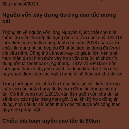
đầu tháng 4/2019.
Nguồn vốn xây dựng đường cao tốc móng
cái
Thông tin về nguồn vốn, ông Nguyễn Quốc Việt cho biết
thêm, do việc thu xếp tín dụng diễn ra vào cuối quý IV/2018,
thời điểm mà vốn tín dụng dành cho năm 2018 của các tổ
chức tín dụng bị thu hẹp do đã phát triển tín dụng đạt/vượt
chỉ tiêu năm. Đồng thời, khoản vay có giá trị lớn nên phải
thực hiện dưới hình thức vay hợp vốn của 04 tổ chức tín
dụng lớn là Vietinbank, Agribank, BIDV và VP Bank nên
thời gian thẩm định, phê duyệt tín dụng kéo dài. Cho đến
nay quan điểm của các ngân hàng là sẽ tháo gỡ cho dự án.
Trong thời gian tới, nhà đầu tư sẽ tiếp tục xúc tiến thương
thảo với các ngân hàng để ký hợp đồng tín dụng cho dự
án. Có thể trong quý 1/2019, vấn đề nguồn vốn của dự án
sẽ được các ngân hàng tháo gỡ. Sau khi ký hợp đồng tín
dụng, nhà đầu tư sẽ hoàn thiện các thủ tục khởi công theo
quy định pháp luật.
Chiều dài toàn tuyến cao tốc là 80km