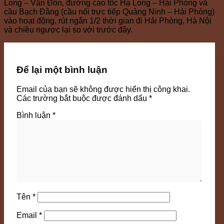
Long – Vân Đồn, đường cao tốc Hạ Long – Hải Phòng và
cầu Bạch Đằng (cầu nối trực tiếp Quảng Ninh – Hải Phòng)
vào hoạt động, rút ngắn 1/2 thời gian đi Hải Phòng, Hà Nội
và chiều ngược lại so với trước đây.
Để lại một bình luận
Email của bạn sẽ không được hiển thị công khai.
Các trường bắt buộc được đánh dấu
*
Bình luận
*
Tên
*
Email
*