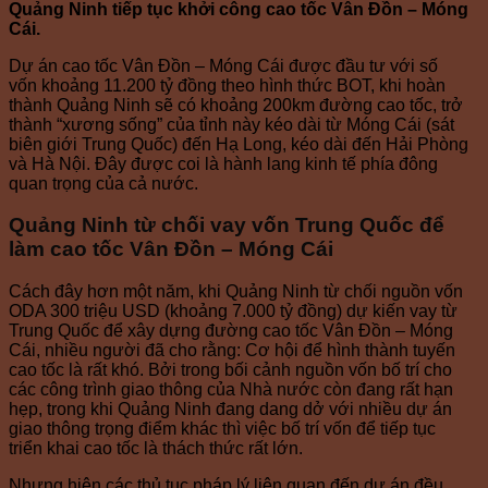
Quảng Ninh tiếp tục khởi công cao tốc Vân Đồn – Móng
Cái.
Dự án cao tốc Vân Đồn – Móng Cái được đầu tư với số
vốn khoảng 11.200 tỷ đồng theo hình thức BOT, khi hoàn
thành Quảng Ninh sẽ có khoảng 200km đường cao tốc, trở
thành “xương sống” của tỉnh này kéo dài từ Móng Cái (sát
biên giới Trung Quốc) đến Hạ Long, kéo dài đến Hải Phòng
và Hà Nội. Đây được coi là hành lang kinh tế phía đông
quan trọng của cả nước.
Quảng Ninh từ chối vay vốn Trung Quốc để
làm cao tốc Vân Đồn – Móng Cái
Cách đây hơn một năm, khi Quảng Ninh từ chối nguồn vốn
ODA 300 triệu USD (khoảng 7.000 tỷ đồng) dự kiến vay từ
Trung Quốc để xây dựng đường cao tốc Vân Đồn – Móng
Cái, nhiều người đã cho rằng: Cơ hội để hình thành tuyến
cao tốc là rất khó. Bởi trong bối cảnh nguồn vốn bố trí cho
các công trình giao thông của Nhà nước còn đang rất hạn
hẹp, trong khi Quảng Ninh đang dang dở với nhiều dự án
giao thông trọng điểm khác thì việc bố trí vốn để tiếp tục
triển khai cao tốc là thách thức rất lớn.
Nhưng hiện các thủ tục pháp lý liên quan đến dự án đều