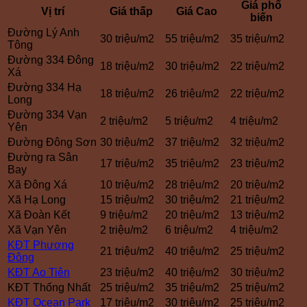
Giá phổ
Vị trí
Giá thấp
Giá Cao
biến
Đường Lý Anh
30 triệu/m2
55 triệu/m2
35 triệu/m2
Tông
Đường 334 Đông
18 triệu/m2
30 triệu/m2
22 triệu/m2
Xá
Đường 334 Hạ
18 triệu/m2
26 triệu/m2
22 triệu/m2
Long
Đường 334 Vạn
2 triệu/m2
5 triệu/m2
4 triệu/m2
Yên
Đường Đông Sơn
30 triệu/m2
37 triệu/m2
32 triệu/m2
Đường ra Sân
17 triệu/m2
35 triệu/m2
23 triệu/m2
Bay
Xã Đông Xá
10 triệu/m2
28 triệu/m2
20 triệu/m2
Xã Hạ Long
15 triệu/m2
30 triệu/m2
21 triệu/m2
Xã Đoàn Kết
9 triệu/m2
20 triệu/m2
13 triệu/m2
Xã Vạn Yên
2 triệu/m2
6 triệu/m2
4 triệu/m2
KĐT Phương
21 triệu/m2
40 triệu/m2
25 triệu/m2
Đông
KĐT Ao Tiên
23 triệu/m2
40 triệu/m2
30 triệu/m2
KĐT Thống Nhất
25 triệu/m2
35 triệu/m2
25 triệu/m2
KĐT Ocean Park
17 triệu/m2
30 triệu/m2
25 triệu/m2