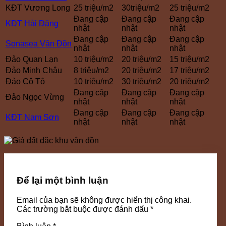
KĐT Vương Long
25 triệu/m2
30triệu/m2
25 triệu/m2
Đang cập
Đang cập
Đang cập
KĐT Hải Đăng
nhật
nhật
nhật
Đang cập
Đang cập
Đang cập
Sonasea Vân Đồn
nhật
nhật
nhật
Đảo Quan Lạn
10 triệu/m2
20 triệu/m2
15 triệu/m2
Đảo Minh Châu
8 triệu/m2
20 triệu/m2
17 triệu/m2
Đảo Cô Tô
10 triệu/m2
30 triệu/m2
20 triệu/m2
Đang cập
Đang cập
Đang cập
Đảo Ngọc Vừng
nhật
nhật
nhật
Đang cập
Đang cập
Đang cập
KĐT Nam Sơn
nhật
nhật
nhật
Để lại một bình luận
Email của bạn sẽ không được hiển thị công khai.
Các trường bắt buộc được đánh dấu
*