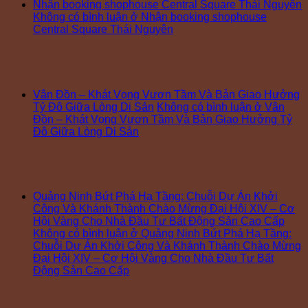
Nhận booking shophouse Central Square Thái Nguyên
Không có bình luận
ở Nhận booking shophouse
Central Square Thái Nguyên
Vân Đồn – Khát Vọng Vươn Tầm Và Bản Giao Hưởng
Tỷ Đô Giữa Lòng Di Sản
Không có bình luận
ở Vân
Đồn – Khát Vọng Vươn Tầm Và Bản Giao Hưởng Tỷ
Đô Giữa Lòng Di Sản
Quảng Ninh Bứt Phá Hạ Tầng: Chuỗi Dự Án Khởi
Công Và Khánh Thành Chào Mừng Đại Hội XIV – Cơ
Hội Vàng Cho Nhà Đầu Tư Bất Động Sản Cao Cấp
Không có bình luận
ở Quảng Ninh Bứt Phá Hạ Tầng:
Chuỗi Dự Án Khởi Công Và Khánh Thành Chào Mừng
Đại Hội XIV – Cơ Hội Vàng Cho Nhà Đầu Tư Bất
Động Sản Cao Cấp