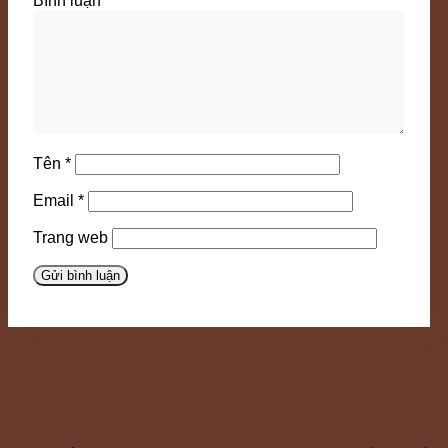
Bình luận
*
Tên
*
Email
*
Trang web
Bài viết mới