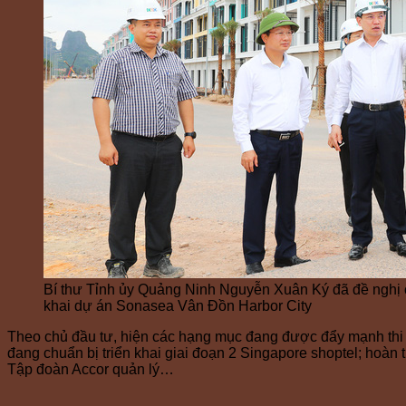
Bí thư Tỉnh ủy Quảng Ninh Nguyễn Xuân Ký đã đề nghị ch
khai dự án Sonasea Vân Đồn Harbor City
Theo chủ đầu tư, hiện các hạng mục đang được đẩy mạnh thi cô
đang chuẩn bị triển khai giai đoạn 2 Singapore shoptel; hoàn 
Tập đoàn Accor quản lý…