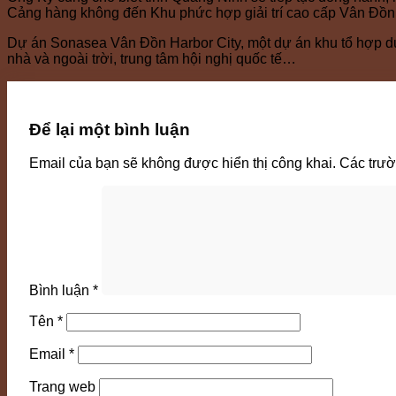
Cảng hàng không đến Khu phức hợp giải trí cao cấp Vân Đồn
Dự án Sonasea Vân Đồn Harbor City, một dự án khu tổ hợp du 
nhà và ngoài trời, trung tâm hội nghị quốc tế…
Để lại một bình luận
Email của bạn sẽ không được hiển thị công khai.
Các trư
Bình luận
*
Tên
*
Email
*
Trang web