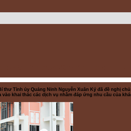
ại dự án Sonasea Vân Đồn Harbor City
 Bí thư Tỉnh ủy Quảng Ninh Nguyễn Xuân Ký đã đề nghị chủ đ
vào khai thác các dịch vụ nhằm đáp ứng nhu cầu của khác