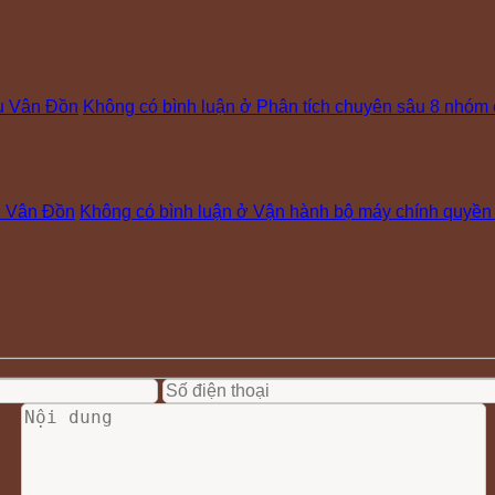
hu Vân Đồn
Không có bình luận
ở Phân tích chuyên sâu 8 nhóm 
hu Vân Đồn
Không có bình luận
ở Vận hành bộ máy chính quyền 2
Đăng ký tư vấn