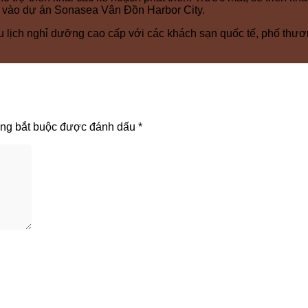
 vào dự án Sonasea Vân Đồn Harbor City.
lịch nghỉ dưỡng cao cấp với các khách sạn quốc tế, phố thươn
ờng bắt buộc được đánh dấu
*