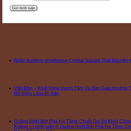
Bài viết mới
Nhận booking shophouse Central Square Thái Nguyên
Vân Đồn – Khát Vọng Vươn Tầm Và Bản Giao Hưởng T
Đô Giữa Lòng Di Sản
Quảng Ninh Bứt Phá Hạ Tầng: Chuỗi Dự Án Khởi Côn
Không có bình luận
ở Quảng Ninh Bứt Phá Hạ Tầng: Ch