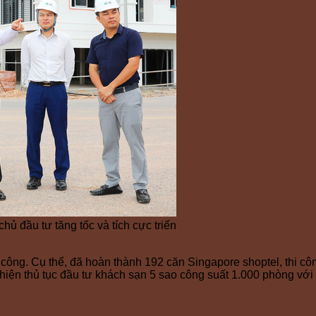
ủ đầu tư tăng tốc và tích cực triển
ng. Cụ thể, đã hoàn thành 192 căn Singapore shoptel, thi công
thiện thủ tục đầu tư khách sạn 5 sao công suất 1.000 phòng với