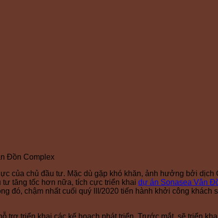
ân Đồn Complex
c của chủ đầu tư. Mặc dù gặp khó khăn, ảnh hưởng bởi dịch Co
 tư tăng tốc hơn nữa, tích cực triển khai
dự án Sonasea Vân Đồ
ong đó, chậm nhất cuối quý III/2020 tiến hành khởi công khách 
ỗ trợ triển khai các kế hoạch phát triển. Trước mắt, sẽ triển k