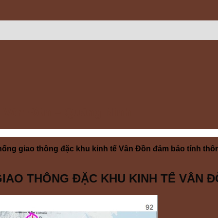
ế Vân Đồn – Quảng Ninh
hống giao thông đặc khu kinh tế Vân Đồn đảm bảo tính thôn
IAO THÔNG ĐẶC KHU KINH TẾ VÂN 