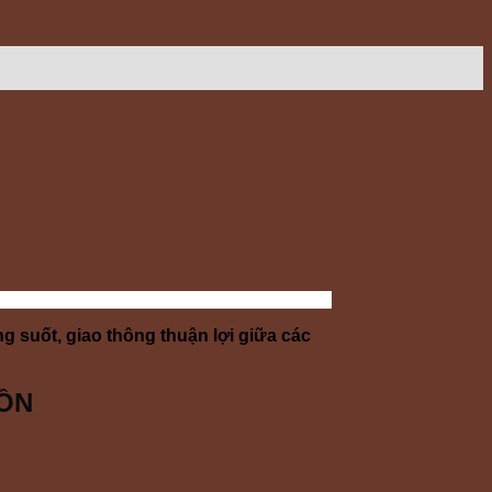
g suốt, giao thông thuận lợi giữa các
ĐỒN