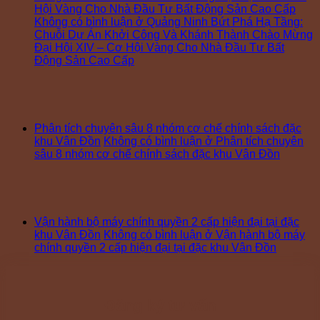
Hội Vàng Cho Nhà Đầu Tư Bất Động Sản Cao Cấp
Không có bình luận
ở Quảng Ninh Bứt Phá Hạ Tầng:
Chuỗi Dự Án Khởi Công Và Khánh Thành Chào Mừng
Đại Hội XIV – Cơ Hội Vàng Cho Nhà Đầu Tư Bất
Động Sản Cao Cấp
Phân tích chuyên sâu 8 nhóm cơ chế chính sách đặc
khu Vân Đồn
Không có bình luận
ở Phân tích chuyên
sâu 8 nhóm cơ chế chính sách đặc khu Vân Đồn
Vận hành bộ máy chính quyền 2 cấp hiện đại tại đặc
khu Vân Đồn
Không có bình luận
ở Vận hành bộ máy
chính quyền 2 cấp hiện đại tại đặc khu Vân Đồn
Đăng ký tư vấn