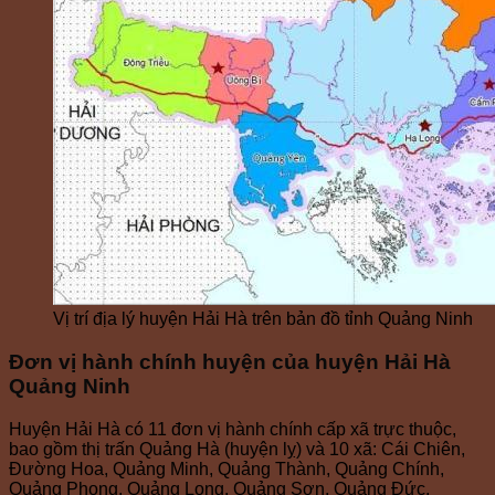
Vị trí địa lý huyện Hải Hà trên bản đồ tỉnh Quảng Ninh
Đơn vị hành chính huyện của huyện Hải Hà
Quảng Ninh
Huyện Hải Hà có 11 đơn vị hành chính cấp xã trực thuộc,
bao gồm thị trấn Quảng Hà (huyện lỵ) và 10 xã: Cái Chiên,
Đường Hoa, Quảng Minh, Quảng Thành, Quảng Chính,
Quảng Phong, Quảng Long, Quảng Sơn, Quảng Đức,