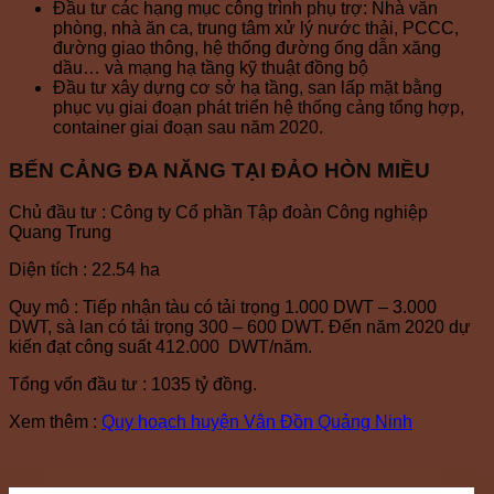
Đầu tư các hạng mục công trình phụ trợ: Nhà văn
phòng, nhà ăn ca, trung tâm xử lý nước thải, PCCC,
đường giao thông, hệ thống đường ống dẫn xăng
dầu… và mạng hạ tầng kỹ thuật đồng bộ
Đầu tư xây dựng cơ sở hạ tầng, san lấp mặt bằng
phục vụ giai đoạn phát triển hệ thống cảng tổng hợp,
container giai đoạn sau năm 2020.
BẾN CẢNG ĐA NĂNG TẠI ĐẢO HÒN MIỀU
Chủ đầu tư : Công ty Cổ phần Tập đoàn Công nghiệp
Quang Trung
Diện tích : 22.54 ha
Quy mô : Tiếp nhận tàu có tải trọng 1.000 DWT – 3.000
DWT, sà lan có tải trọng 300 – 600 DWT. Đến năm 2020 dự
kiến đạt công suất 412.000 DWT/năm.
Tổng vốn đầu tư : 1035 tỷ đồng.
Xem thêm :
Quy hoạch huyện Vân Đồn Quảng Ninh