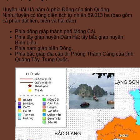
Huyện Hải Hà nằm ở phía Đông của tỉnh Quảng
Ninh,Huyện có tổng diện tích tự nhiên 69.013 ha (bao gồm
cả phần đất liền, biển và hải đảo)
Phía đông giáp thành phố Móng Cái.
Phía tây giáp huyện Đầm Hà; tây bắc giáp huyện
Bình Liêu.
Phía nam giáp biển Đông.
Phía bắc giáp địa cấp thị Phòng Thành Cảng của tỉnh
Quảng Tây, Trung Quốc.