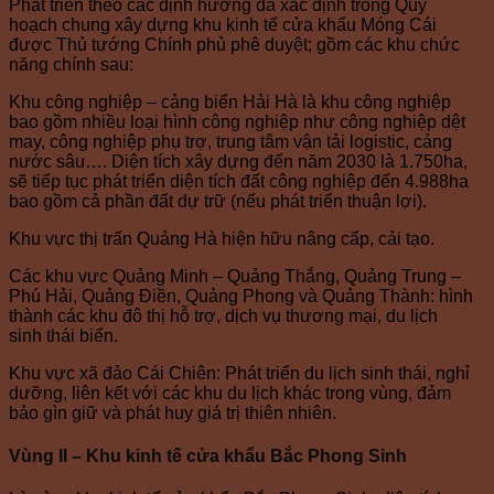
Phát triển theo các định hướng đã xác định trong Quy
hoạch chung xây dựng khu kinh tế cửa khẩu Móng Cái
được Thủ tướng Chính phủ phê duyệt; gồm các khu chức
năng chính sau:
Khu công nghiệp – cảng biển Hải Hà là khu công nghiệp
bao gồm nhiều loại hình công nghiệp như công nghiệp dệt
may, công nghiệp phụ trợ, trung tâm vận tải logistic, cảng
nước sâu…. Diện tích xây dựng đến năm 2030 là 1.750ha,
sẽ tiếp tục phát triển diện tích đất công nghiệp đến 4.988ha
bao gồm cả phần đất dự trữ (nếu phát triển thuận lợi).
Khu vực thị trấn Quảng Hà hiện hữu nâng cấp, cải tạo.
Các khu vực Quảng Minh – Quảng Thắng, Quảng Trung –
Phú Hải, Quảng Điền, Quảng Phong và Quảng Thành: hình
thành các khu đô thị hỗ trợ, dịch vụ thương mại, du lịch
sinh thái biển.
Khu vực xã đảo Cái Chiên: Phát triển du lịch sinh thái, nghỉ
dưỡng, liên kết với các khu du lịch khác trong vùng, đảm
bảo gìn giữ và phát huy giá trị thiên nhiên.
Vùng II – Khu kinh tế cửa khẩu Bắc Phong Sinh