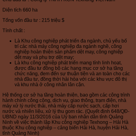
Diện tích 660 ha
Tổng vốn đầu tư : 215 triệu $
Tính chất :
Là Khu công nghiệp phát triển đa ngành, chủ yếu bố
trí các nhà máy công nghiệp đa ngành nghề, công
nghiệp hoàn thiện sản phẩm dệt may, công nghiệp
dệt may và phụ trợ dệt may;
Là khu công nghiệp phát triển mang tính linh hoạt,
được đầu tư đồng bộ các hạng mục cơ sở hạ tầng
chức năng, đem đến sự thuận tiện và an toàn cho các
nhà đầu tư, đồng thời hài hòa với các khu vực đô thị
và khu nhà ở công nhân lân cận.
Hệ thống cơ sở hạ tầng hoàn thiện, bao gồm các công trình
hành chính công cộng, dịch vụ, giao thông, trạm điện, nhà
máy xử lý nước thải, nhà máy cấp nước sạch, cấp hơi
nước và nhiên liệu, xử lý thu gom rác. (Quyết định 648/QĐ-
UBND ngày 11/3/2016 của Uỷ ban nhân dân tỉnh Quảng
Ninh về việc thành lập Khu công nghiệp Texhong – Hải Hà
thuộc Khu công nghiệp – cảng biển Hải Hà, huyện Hải Hà,
tỉnh Quảng Ninh)