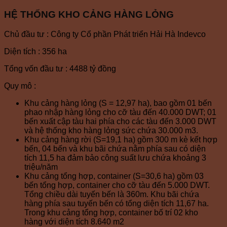
HỆ THỐNG KHO CẢNG HÀNG LỎNG
Chủ đầu tư : Công ty Cổ phần Phát triển Hải Hà Indevco
Diện tích : 356 ha
Tổng vốn đầu tư : 4488 tỷ đồng
Quy mô :
Khu cảng hàng lỏng (S = 12,97 ha), bao gồm 01 bến
phao nhập hàng lỏng cho cỡ tàu đến 40.000 DWT; 01
bến xuất cập tàu hai phía cho các tàu đến 3.000 DWT
và hệ thống kho hàng lỏng sức chứa 30.000 m3.
Khu cảng hàng rời (S=19,1 ha) gồm 300 m kè kết hợp
bến, 04 bến và khu bãi chứa nằm phía sau có diện
tích 11,5 ha đảm bảo công suất lưu chứa khoảng 3
triệu/năm
Khu cảng tổng hợp, container (S=30,6 ha) gồm 03
bến tổng hợp, container cho cỡ tàu đến 5.000 DWT.
Tổng chiều dài tuyến bến là 360m. Khu bãi chứa
hàng phía sau tuyến bến có tổng diện tích 11,67 ha.
Trong khu cảng tổng hợp, container bố trí 02 kho
hàng với diện tích 8.640 m2