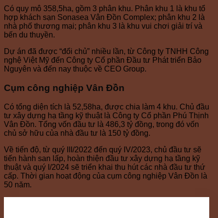
Có quy mô 358,5ha, gồm 3 phân khu. Phân khu 1 là khu tổ
hợp khách sạn Sonasea Vân Đồn Complex; phân khu 2 là
nhà phố thương mại; phân khu 3 là khu vui chơi giải trí và
bến du thuyền.
Dự án đã được “đổi chủ” nhiều lần, từ Công ty TNHH Công
nghệ Việt Mỹ đến Công ty Cổ phần Đầu tư Phát triển Bảo
Nguyên và đến nay thuộc về CEO Group.
Cụm công nghiệp Vân Đồn
Có tổng diện tích là 52,58ha, được chia làm 4 khu. Chủ đầu
tư xây dựng hạ tầng kỹ thuật là Công ty Cổ phần Phú Thịnh
Vân Đồn. Tổng vốn đầu tư là 486,3 tỷ đồng, trong đó vốn
chủ sở hữu của nhà đầu tư là 150 tỷ đồng.
Về tiến độ, từ quý III/2022 đến quý IV/2023, chủ đầu tư sẽ
tiến hành san lấp, hoàn thiện đầu tư xây dựng hạ tầng kỹ
thuật và quý I/2024 sẽ triển khai thu hút các nhà đầu tư thứ
cấp. Thời gian hoạt động của cụm công nghiệp Vân Đồn là
50 năm.