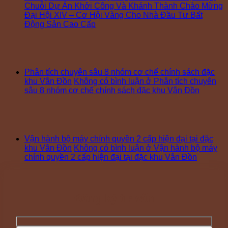
Chuỗi Dự Án Khởi Công Và Khánh Thành Chào Mừng
Đại Hội XIV – Cơ Hội Vàng Cho Nhà Đầu Tư Bất
Động Sản Cao Cấp
Phân tích chuyên sâu 8 nhóm cơ chế chính sách đặc
khu Vân Đồn
Không có bình luận
ở Phân tích chuyên
sâu 8 nhóm cơ chế chính sách đặc khu Vân Đồn
Vận hành bộ máy chính quyền 2 cấp hiện đại tại đặc
khu Vân Đồn
Không có bình luận
ở Vận hành bộ máy
chính quyền 2 cấp hiện đại tại đặc khu Vân Đồn
Đăng ký tư vấn