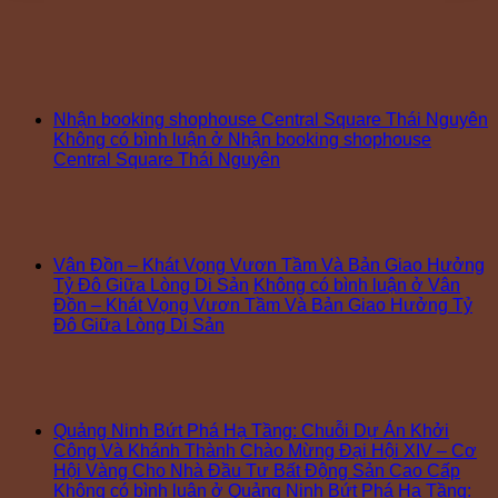
Nhận booking shophouse Central Square Thái Nguyên
Không có bình luận
ở Nhận booking shophouse
Central Square Thái Nguyên
Vân Đồn – Khát Vọng Vươn Tầm Và Bản Giao Hưởng
Tỷ Đô Giữa Lòng Di Sản
Không có bình luận
ở Vân
Đồn – Khát Vọng Vươn Tầm Và Bản Giao Hưởng Tỷ
Đô Giữa Lòng Di Sản
Quảng Ninh Bứt Phá Hạ Tầng: Chuỗi Dự Án Khởi
Công Và Khánh Thành Chào Mừng Đại Hội XIV – Cơ
Hội Vàng Cho Nhà Đầu Tư Bất Động Sản Cao Cấp
Không có bình luận
ở Quảng Ninh Bứt Phá Hạ Tầng: