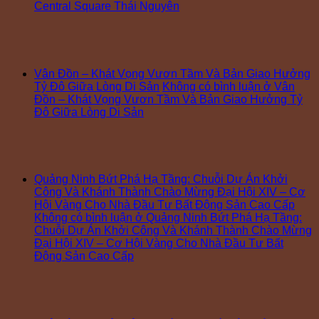
Central Square Thái Nguyên
Vân Đồn – Khát Vọng Vươn Tầm Và Bản Giao Hưởng
Tỷ Đô Giữa Lòng Di Sản
Không có bình luận
ở Vân
Đồn – Khát Vọng Vươn Tầm Và Bản Giao Hưởng Tỷ
Đô Giữa Lòng Di Sản
Quảng Ninh Bứt Phá Hạ Tầng: Chuỗi Dự Án Khởi
Công Và Khánh Thành Chào Mừng Đại Hội XIV – Cơ
Hội Vàng Cho Nhà Đầu Tư Bất Động Sản Cao Cấp
Không có bình luận
ở Quảng Ninh Bứt Phá Hạ Tầng:
Chuỗi Dự Án Khởi Công Và Khánh Thành Chào Mừng
Đại Hội XIV – Cơ Hội Vàng Cho Nhà Đầu Tư Bất
Động Sản Cao Cấp