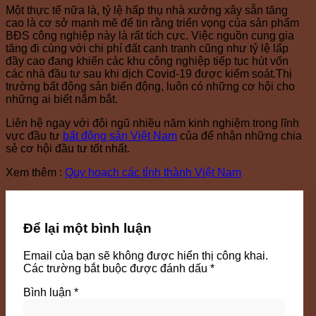
Một thực tế nữa là, tỷ lệ hấp thụ nhà xưởng xây sẵn tăng
cao là cơ sở mạnh mẽ để tin rằng triển vọng của sản phẩm
BĐS công nghiệp này là rất tích cực. Việc nguồn cung gia
tăng đi cùng với chi phí đất cạnh tranh cũng như tỷ lệ lấp
đầy cao đang khiến các khu công nghiệp tiếp tục hút vốn
các nhà đầu tư sau khi dịch Covid-19 được kiểm soát.Thị
trường bất động sản biến động, luôn có những cơ hội cho
những ai biết nắm bắt.
Liên hệ ngay với đội ngũ nhiều năm kinh nghiệm trong lĩnh
vực đầu tư
bất động sản Việt Nam
của để nhận những chia
sẻ cơ hội đầu tư tốt nhất.
Xem thêm :
Quy hoạch các tỉnh thành Việt Nam
Để lại một bình luận
Email của bạn sẽ không được hiển thị công khai.
Các trường bắt buộc được đánh dấu
*
Bình luận
*