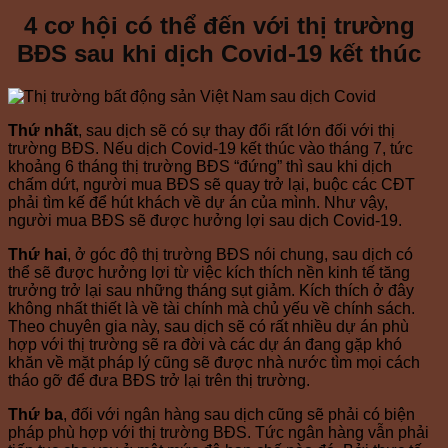
4 cơ hội có thể đến với thị trường
BĐS sau khi dịch Covid-19 kết thúc
Thứ nhất
, sau dịch sẽ có sự thay đổi rất lớn đối với thị
trường BĐS. Nếu dịch Covid-19 kết thúc vào tháng 7, tức
khoảng 6 tháng thị trường BĐS “đứng” thì sau khi dịch
chấm dứt, người mua BĐS sẽ quay trở lại, buộc các CĐT
phải tìm kế để hút khách về dự án của mình. Như vậy,
người mua BĐS sẽ được hưởng lợi sau dịch Covid-19.
Thứ hai
, ở góc độ thị trường BĐS nói chung, sau dịch có
thể sẽ được hưởng lợi từ việc kích thích nền kinh tế tăng
trưởng trở lại sau những tháng sụt giảm. Kích thích ở đây
không nhất thiết là về tài chính mà chủ yếu về chính sách.
Theo chuyên gia này, sau dịch sẽ có rất nhiều dự án phù
hợp với thị trường sẽ ra đời và các dự án đang gặp khó
khăn về mặt pháp lý cũng sẽ được nhà nước tìm mọi cách
tháo gỡ để đưa BĐS trở lại trên thị trường.
Thứ ba
, đối với ngân hàng sau dịch cũng sẽ phải có biện
pháp phù hợp với thị trường BĐS. Tức ngân hàng vẫn phải