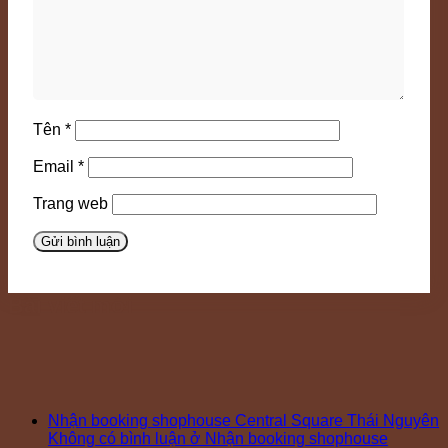
Tên
*
Email
*
Trang web
Bài viết mới
Nhận booking shophouse Central Square Thái Nguyên
Không có bình luận
ở Nhận booking shophouse