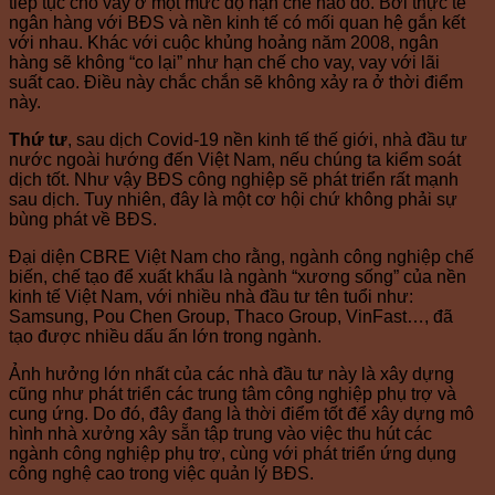
tiếp tục cho vay ở một mức độ hạn chế nào đó. Bởi thực tế
ngân hàng với BĐS và nền kinh tế có mối quan hệ gắn kết
với nhau. Khác với cuộc khủng hoảng năm 2008, ngân
hàng sẽ không “co lại” như hạn chế cho vay, vay với lãi
suất cao. Điều này chắc chắn sẽ không xảy ra ở thời điểm
này.
Thứ tư
, sau dịch Covid-19 nền kinh tế thế giới, nhà đầu tư
nước ngoài hướng đến Việt Nam, nếu chúng ta kiểm soát
dịch tốt. Như vậy BĐS công nghiệp sẽ phát triển rất mạnh
sau dịch. Tuy nhiên, đây là một cơ hội chứ không phải sự
bùng phát về BĐS.
Đại diện CBRE Việt Nam cho rằng, ngành công nghiệp chế
biến, chế tạo để xuất khẩu là ngành “xương sống” của nền
kinh tế Việt Nam, với nhiều nhà đầu tư tên tuổi như:
Samsung, Pou Chen Group, Thaco Group, VinFast…, đã
tạo được nhiều dấu ấn lớn trong ngành.
Ảnh hưởng lớn nhất của các nhà đầu tư này là xây dựng
cũng như phát triển các trung tâm công nghiệp phụ trợ và
cung ứng. Do đó, đây đang là thời điểm tốt để xây dựng mô
hình nhà xưởng xây sẵn tập trung vào việc thu hút các
ngành công nghiệp phụ trợ, cùng với phát triển ứng dụng
công nghệ cao trong việc quản lý BĐS.