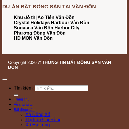
DỰ ÁN BẤT ĐỘNG SẢN TẠI VÂN ĐỒN
Khu đô thị Ao Tiên Vân Đồn
Crystal Holidays Harbour Vân Đồn
Sonasea Vân Đồn Harbor City
Phương Đông Vân Đồn
HD MON Vân Đồn
Copyright 2026 ©
THÔNG TIN BẤT ĐỘNG SẢN VÂN
ĐỒN
Tìm kiếm:
Trang chủ
Về chúng tôi
Bất động sản
Xã Đông Xá
Thị trấn Cái Rồng
Xã Hạ Long