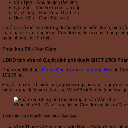
Vân Tịnh – Khu du lịch tâm linh
Lạc Vân – Khu sườn núi cao cấp
Vân Cảng – Khu Resort bờ biển
Ngọc Vân – Cụm đảo kỳ vỹ.
Dự án sẽ là một con đường di sản kết nối thiên nhiên, biển và nú
thao; bảo vệ và trồng rừng. Con đường di sản này không chỉ 
quốc phòng khi cần thiết.
Phân khu B8 – Vân Cảng
UBND tỉnh vừa có Quyết định phê duyệt QHCT 1/500 Phân
Phân khu B8 thuộc
Dự án Con đường di sản Vân Đồn
do Công
109,36 ha.
Đây là khu du lịch sinh thái, nghỉ dưỡng cao cấp có quy mô và 
hiện sự phát triển vượt bậc của Vân Đồn trên nền tảng hòa quy
Phân khu B8 – Vân Cảng dự án Con đường di sản Vân
Thông tin chi tiết phân khu B8 – Vân Cảng
Vị trí: Thuộc xã Hạ Long – Vân Đồn – Quảng Ninh , ph