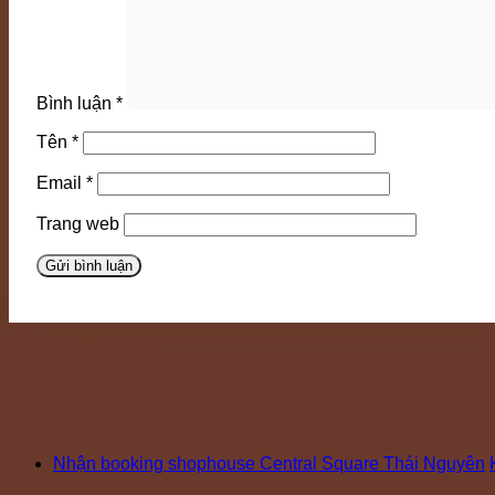
Bình luận
*
Tên
*
Email
*
Trang web
Bài viết mới
Nhận booking shophouse Central Square Thái Nguyên