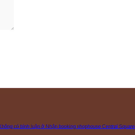
Không có bình luận
ở Nhận booking shophouse Central Square