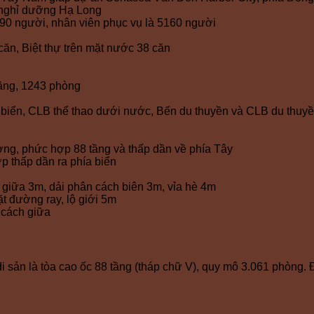
 nghỉ dưỡng Hạ Long
90 người, nhân viên phục vụ là 5160 người
căn, Biệt thự trên mặt nước 38 căn
tầng, 1243 phòng
ộ biển, CLB thể thao dưới nước, Bến du thuyền và CLB du thuyền
ượng, phức hợp 88 tầng và thấp dần về phía Tây
p thấp dần ra phía biển
 giữa 3m, dải phân cách biên 3m, vỉa hè 4m
t đường ray, lộ giới 5m
 cách giữa
ản là tòa cao ốc 88 tầng (tháp chữ V), quy mô 3.061 phòng. Đâ