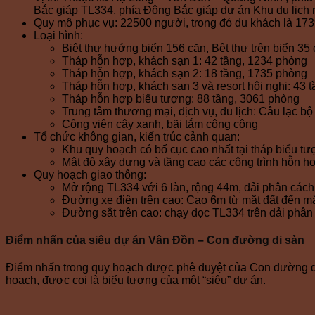
Bắc giáp TL334, phía Đông Bắc giáp dự án Khu du lịch
Quy mô phục vụ: 22500 người, trong đó du khách là 173
Loại hình:
Biệt thự hướng biển 156 căn, Bệt thự trên biển 35 
Tháp hỗn hợp, khách sạn 1: 42 tầng, 1234 phòng
Tháp hỗn hợp, khách sạn 2: 18 tầng, 1735 phòng
Tháp hỗn hợp, khách sạn 3 và resort hội nghị: 43 
Tháp hỗn hợp biểu tượng: 88 tầng, 3061 phòng
Trung tâm thương mại, dịch vụ, du lịch: Câu lạc b
Công viên cây xanh, bãi tắm công cộng
Tổ chức không gian, kiến trúc cảnh quan:
Khu quy hoạch có bố cục cao nhất tại tháp biểu t
Mật độ xây dựng và tầng cao các công trình hỗn hợ
Quy hoạch giao thông:
Mở rộng TL334 với 6 làn, rộng 44m, dải phân cách
Đường xe điện trên cao: Cao 6m từ mặt đất đến mặ
Đường sắt trên cao: chạy dọc TL334 trên dải phân
Điểm nhấn của siêu dự án Vân Đồn – Con đường di sản
Điểm nhấn trong quy hoạch được phê duyệt của Con đường di s
hoạch, được coi là biểu tượng của một “siêu” dự án.