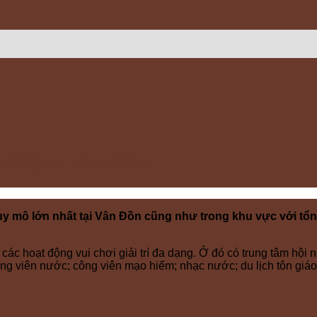
 DI SẢN VÂN ĐỒN
 lớn nhất tại Vân Đồn cũng như trong khu vực với tổng d
ẽ các hoạt động vui chơi giải trí đa dạng. Ở đó có trung tâm hội 
ông viên nước; công viên mạo hiểm; nhạc nước; du lịch tôn giáo