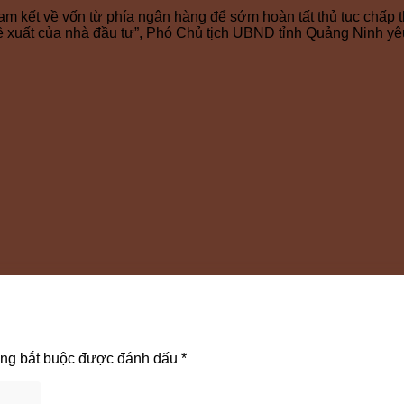
 kết về vốn từ phía ngân hàng để sớm hoàn tất thủ tục chấp t
 đề xuất của nhà đầu tư”, Phó Chủ tịch UBND tỉnh Quảng Ninh yê
ờng bắt buộc được đánh dấu
*