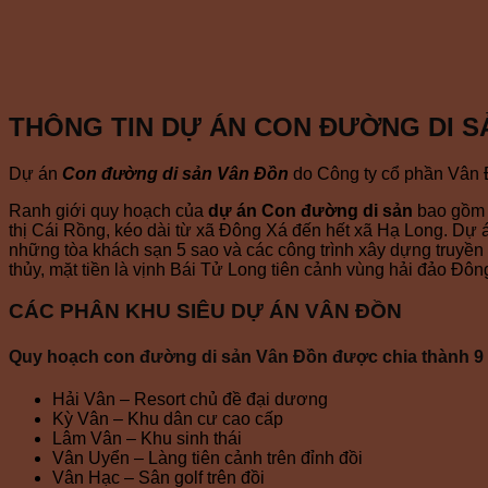
THÔNG TIN DỰ ÁN CON ĐƯỜNG DI S
Dự án
Con đường di sản Vân Đồn
do Công ty cổ phần Vân 
Ranh giới quy hoạch của
dự án Con đường di sản
bao gồm p
thị Cái Rồng, kéo dài từ xã Đông Xá đến hết xã Hạ Long. Dự 
những tòa khách sạn 5 sao và các công trình xây dựng truyền 
thủy, mặt tiền là vịnh Bái Tử Long tiên cảnh vùng hải đảo Đôn
CÁC PHÂN KHU SIÊU DỰ ÁN VÂN ĐỒN
Quy hoạch con đường di sản Vân Đồn được chia thành 9
Hải Vân – Resort chủ đề đại dương
Kỳ Vân – Khu dân cư cao cấp
Lâm Vân – Khu sinh thái
Vân Uyển – Làng tiên cảnh trên đỉnh đồi
Vân Hạc – Sân golf trên đồi