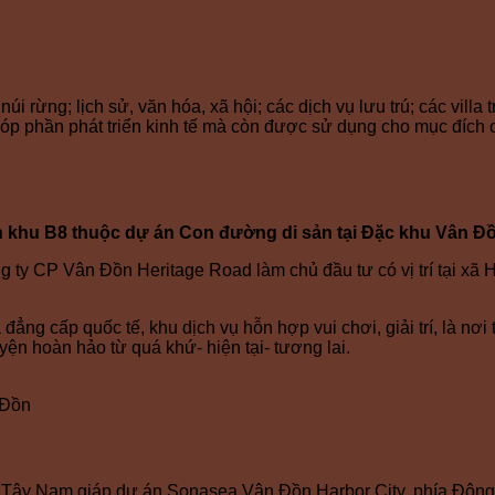
i rừng; lịch sử, văn hóa, xã hội; các dịch vụ lưu trú; các villa 
góp phần phát triển kinh tế mà còn được sử dụng cho mục đích 
 khu B8 thuộc dự án Con đường di sản tại Đặc khu Vân Đ
 ty CP Vân Đồn Heritage Road làm chủ đầu tư có vị trí tại xã 
đẳng cấp quốc tế, khu dịch vụ hỗn hợp vui chơi, giải trí, là nơi
ện hoàn hảo từ quá khứ- hiện tại- tương lai.
 Đồn
ía Tây Nam giáp dự án Sonasea Vân Đồn Harbor City, phía Đôn