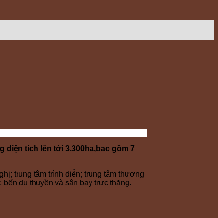
iện tích lên tới 3.300ha,bao gồm 7
nghị; trung tâm trình diễn; trung tâm thương
; bến du thuyền và sân bay trực thăng.