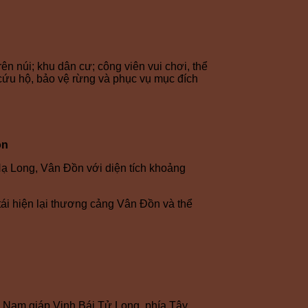
trên núi; khu dân cư; công viên vui chơi, thể
cứu hộ, bảo vệ rừng và phục vụ mục đích
ồn
Hạ Long, Vân Đồn với diện tích khoảng
 tái hiện lại thương cảng Vân Đồn và thể
g Nam giáp Vịnh Bái Tử Long, phía Tây