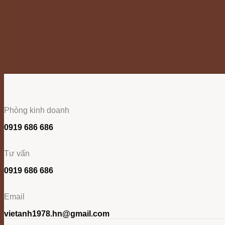
Phòng kinh doanh
0919 686 686
Tư vấn
0919 686 686
Email
vietanh1978.hn@gmail.com