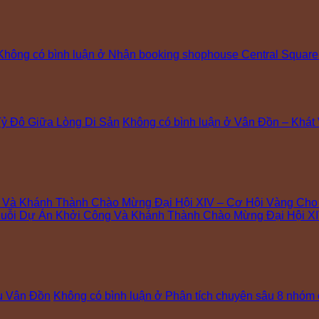
Không có bình luận
ở Nhận booking shophouse Central Square
ỷ Đô Giữa Lòng Di Sản
Không có bình luận
ở Vân Đồn – Khát
g Và Khánh Thành Chào Mừng Đại Hội XIV – Cơ Hội Vàng Ch
uỗi Dự Án Khởi Công Và Khánh Thành Chào Mừng Đại Hội XI
hu Vân Đồn
Không có bình luận
ở Phân tích chuyên sâu 8 nhóm 