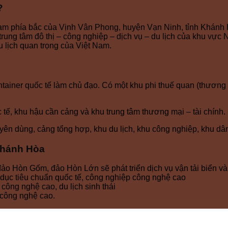
?
 Nam phía bắc của Vịnh Vân Phong, huyện Vạn Ninh, tỉnh Khánh
 trung tâm đô thị – công nghiệp – dịch vụ – du lịch của khu vực
u lịch quan trọng của Việt Nam.
ntainer quốc tế làm chủ đạo. Có một khu phi thuế quan (thương 
tế, khu hậu cần cảng và khu trung tâm thương mại – tài chính.
n dùng, cảng tổng hợp, khu du lịch, khu công nghiệp, khu dân
Khánh Hòa
o Hòn Gốm, đảo Hòn Lớn sẽ phát triển dịch vụ vận tải biển và l
o dục tiêu chuẩn quốc tế, công nghiệp công nghệ cao
 công nghệ cao, du lịch sinh thái
 công nghệ cao.