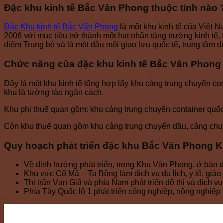
Đặc khu kinh tế Bắc Vân Phong thuộc tỉnh nào 
Đặc Khu kinh tế Bắc Vân Phong
là một khu kinh tế của Việt
2006 với mục tiêu trở thành một hạt nhân tăng trưởng kinh tế,
điểm Trung bộ và là một đầu mối giao lưu quốc tế, trung tâm d
Chức năng của đặc khu kinh tế Bắc Vân Phong
Đây là một khu kinh tế tổng hợp lấy khu cảng trung chuyển co
khu là tường rào ngăn cách.
Khu phi thuế quan gồm: khu cảng trung chuyển container quốc 
Còn khu thuế quan gồm khu cảng trung chuyển dầu, cảng chuyê
Quy hoạch phát triển đặc khu Bắc Vân Phong 
Về định hướng phát triển, trong Khu Vân Phong, ở bán đả
Khu vực Cổ Mã – Tu Bông làm dịch vụ du lịch, y tế, giá
Thị trấn Vạn Giã và phía Nam phát triển đô thị và dịch vụ
Phía Tây Quốc lộ 1 phát triển công nghiệp, nông nghiệp