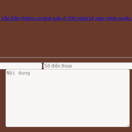
hu Vân Đồn
Không có bình luận
ở Vận hành bộ máy chính quyền 2
Đăng ký tư vấn