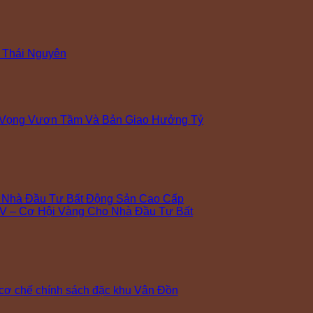
 Thái Nguyên
 Vọng Vươn Tầm Và Bản Giao Hưởng Tỷ
o Nhà Đầu Tư Bất Động Sản Cao Cấp
V – Cơ Hội Vàng Cho Nhà Đầu Tư Bất
cơ chế chính sách đặc khu Vân Đồn