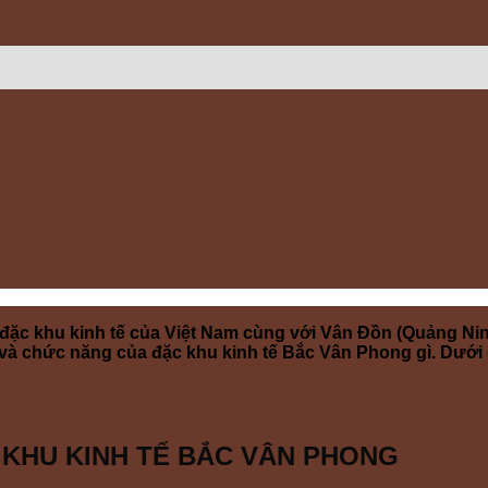
tỉnh nào Việt Nam
đặc khu kinh tế của Việt Nam cùng với Vân Đồn (Quảng Ni
à chức năng của đặc khu kinh tế Bắc Vân Phong gì. Dưới đâ
 KHU KINH TẾ BẮC VÂN PHONG