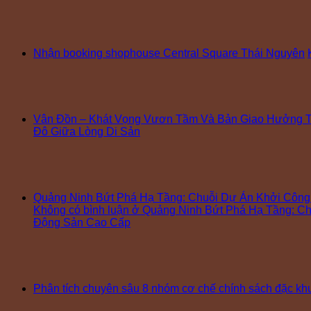
Nhận booking shophouse Central Square Thái Nguyên
Vân Đồn – Khát Vọng Vươn Tầm Và Bản Giao Hưởng T
Đô Giữa Lòng Di Sản
Quảng Ninh Bứt Phá Hạ Tầng: Chuỗi Dự Án Khởi Côn
Không có bình luận
ở Quảng Ninh Bứt Phá Hạ Tầng: Ch
Động Sản Cao Cấp
Phân tích chuyên sâu 8 nhóm cơ chế chính sách đặc k