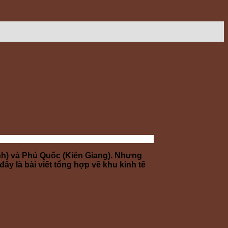
nh) và Phú Quốc (Kiên Giang). Nhưng
y là bài viết tổng hợp về khu kinh tế