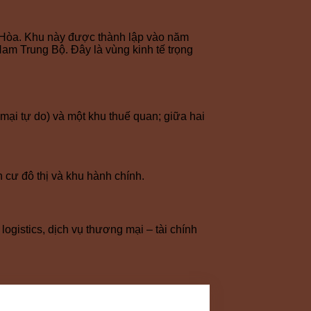
 Hòa. Khu này được thành lập vào năm
 Nam Trung Bộ. Đây là vùng kinh tế trọng
mại tự do) và một khu thuế quan; giữa hai
 cư đô thị và khu hành chính.
ogistics, dịch vụ thương mại – tài chính