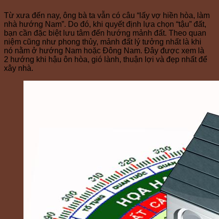
Từ xưa đến nay, ông bà ta vẫn có câu “lấy vợ hiền hòa, làm
nhà hướng Nam”. Do đó, khi quyết định lựa chọn “tậu” đất,
bạn cần đặc biệt lưu tâm đến hướng mảnh đất. Theo quan
niệm cũng như phong thủy, mảnh đất lý tưởng nhất là khi
nó nằm ở hướng Nam hoặc Đông Nam. Đây được xem là
2 hướng khi hậu ôn hòa, gió lành, thuận lợi và đẹp nhất để
xây nhà.