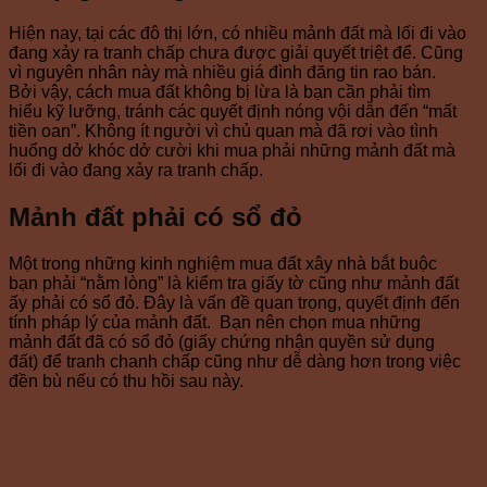
Hiện nay, tại các đô thị lớn, có nhiều mảnh đất mà lối đi vào
đang xảy ra tranh chấp chưa được giải quyết triệt để. Cũng
vì nguyên nhân này mà nhiều giá đình đăng tin rao bán.
Bởi vậy, cách mua đất không bị lừa là bạn cần phải tìm
hiểu kỹ lưỡng, tránh các quyết định nóng vội dẫn đến “mất
tiền oan”. Không ít người vì chủ quan mà đã rơi vào tình
huống dở khóc dở cười khi mua phải những mảnh đất mà
lối đi vào đang xảy ra tranh chấp.
Mảnh đất phải có sổ đỏ
Một trong những kinh nghiệm mua đất xây nhà bắt buộc
bạn phải “nằm lòng” là kiểm tra giấy tờ cũng như mảnh đất
ấy phải có sổ đỏ. Đây là vấn đề quan trọng, quyết định đến
tính pháp lý của mảnh đất. Bạn nên chọn mua những
mảnh đất đã có sổ đỏ (giấy chứng nhận quyền sử dụng
đất) để tranh chanh chấp cũng như dễ dàng hơn trong việc
đền bù nếu có thu hồi sau này.