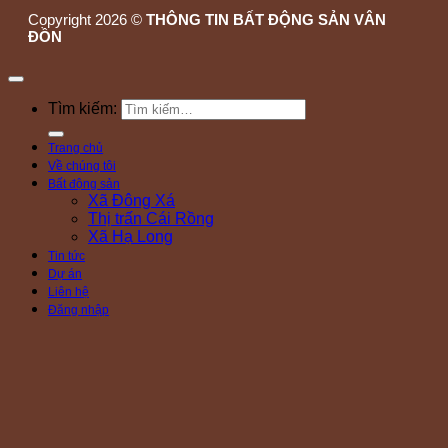
Copyright 2026 ©
THÔNG TIN BẤT ĐỘNG SẢN VÂN
ĐỒN
Tìm kiếm:
Trang chủ
Về chúng tôi
Bất động sản
Xã Đông Xá
Thị trấn Cái Rồng
Xã Hạ Long
Tin tức
Dự án
Liên hệ
Đăng nhập