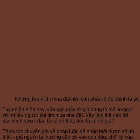
Những lưu ý khi mua đất nền cần phải có đó chính là sổ
Tuy nhiên hiện nay, vấn nạn giấy tờ giả đang là mối lo ngại
với nhiều người khi tìm mua nhà đất. Vậy làm thế nào để
xác minh được đâu là sổ đỏ thật, đâu là sổ đỏ giả?
Theo các chuyên gia về pháp luật, để nhận biết được sổ đỏ
thật – giả người ta thường căn cứ vào con dấu, chữ ký của