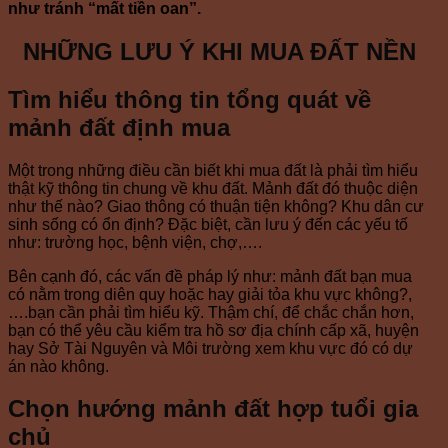
như tránh “mất tiền oan”.
NHỮNG LƯU Ý KHI MUA ĐẤT NỀN
Tìm hiểu thông tin tổng quát về
mảnh đất định mua
Một trong những điều cần biết khi mua đất là phải tìm hiểu
thật kỹ thông tin chung về khu đất. Mảnh đất đó thuộc diện
như thế nào? Giao thông có thuận tiện không? Khu dân cư
sinh sống có ổn định? Đặc biệt, cần lưu ý đến các yếu tố
như: trường học, bệnh viện, chợ,….
Bên cạnh đó, các vấn đề pháp lý như: mảnh đất bạn mua
có nằm trong diên quy hoặc hay giải tỏa khu vực không?,
….bạn cần phải tìm hiểu kỹ. Thậm chí, để chắc chắn hơn,
bạn có thể yêu cầu kiểm tra hồ sơ địa chính cấp xã, huyện
hay Sở Tài Nguyên và Môi trường xem khu vực đó có dự
án nào không.
Chọn hướng mảnh đất hợp tuổi gia
chủ