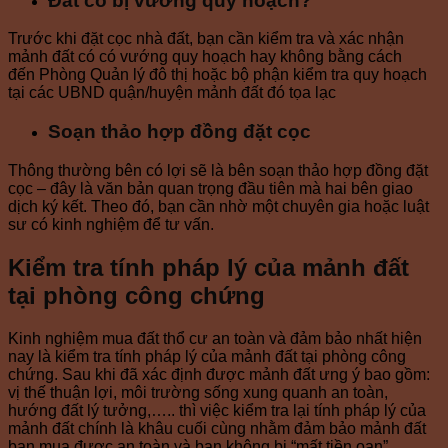
Đất có bị vướng quy hoạch?
Trước khi đặt cọc nhà đất, bạn cần kiểm tra và xác nhận
mảnh đất có có vướng quy hoạch hay không bằng cách
đến Phòng Quản lý đô thị hoặc bộ phận kiểm tra quy hoạch
tại các UBND quận/huyện mảnh đất đó tọa lạc
Soạn thảo hợp đồng đặt cọc
Thông thường bên có lợi sẽ là bên soạn thảo hợp đồng đặt
cọc – đây là văn bản quan trọng đầu tiên mà hai bên giao
dịch ký kết. Theo đó, bạn cần nhờ một chuyên gia hoặc luật
sư có kinh nghiệm để tư vấn.
Kiểm tra tính pháp lý của mảnh đất
tại phòng công chứng
Kinh nghiệm mua đất thổ cư an toàn và đảm bảo nhất hiện
nay là kiểm tra tính pháp lý của mảnh đất tại phòng công
chứng. Sau khi đã xác định được mảnh đất ưng ý bao gồm:
vị thế thuận lợi, môi trường sống xung quanh an toàn,
hướng đất lý tưởng,….. thì việc kiểm tra lại tính pháp lý của
mảnh đất chính là khâu cuối cùng nhằm đảm bảo mảnh đất
bạn mua được an toàn và bạn không bị “mất tiền oan”.