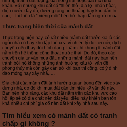
những mảnh đất ruộng, đất nông trại hoặc đất mới khai
khẩn. Với những khu đất có “thiên thời địa lợi nhân hòa”,
điện nước đầy đủ, đường rộng hè thoáng hay khu dân trí
cao,…thì luôn là “miếng mồi” béo bở, hấp dẫn người mua.
Thực trạng hiện thời của mảnh đất
Thực trạng hiện nay, có rất nhiều mảnh đất trước kia là các
ngôi nhà cũ hay khu tập thể xưa vì nhiều lý do cơi nới, dịch
chuyển nên thay đổi hình dạng, thậm chí không ít mảnh đất
nằm trên hệ thống cống thoát nước thải. Do đó, theo các
chuyên gia tư vấn mua đất, những mảnh đất này bạn nên
tránh bởi nó không những ảnh hưởng xấu tới vấn đề
phong thủy mà còn gây cản trở khi bạn thi công, có ý định
đào móng hay xây nhà,….
Địa chất của mảnh đất ảnh hưởng quan trọng đến việc xây
dựng nhà, do đó khi mua đất cần tìm hiểu kỹ vấn đề này.
Bạn nên nhớ rằng, các khu đất nằm trên các khu vực cao
hồ lấp sẽ có địa chất nền đất yếu, điều này khiến bạn tốn
khá nhiều chi phí gia cố nền đất khi xây nhà sau này.
Tìm hiểu xem có mảnh đất có tranh
chấp gì không ?