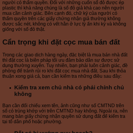
người có thẩm quyền. Đối với những cuốn sổ đỏ được ép
plastic thì khả năng chúng là sổ đỏ giả khá cao nên người
mua cần cảnh giác. Bên cạnh đó, chữ ký của người có
thẩm quyền trên các giấy chứng nhận giả thường không
được sắc nét, không có vết hằn ở lực tỳ ấn khi ký và không
giống với sổ đỏ thật.
Cẩn trọng khi đặt cọc mua bán đất
Trong các giao dịch hàng ngày, đặc biệt là mua bán nhà đất
thì đặt cọc là biên pháp tối ưu đảm bảo dân sự được sử
dụng thường xuyên. Tuy nhiên, bạn phải luôn cảnh giác, đề
phòng để tránh rủi ro khi đặt cọc mua nhà đất. Sau khi thỏa
thuận xong giá cả, bạn cần kiểm tra những điều sau đây:
Kiểm tra xem chủ nhà có phải chính chủ
không
Bạn cần đối chiếu xem tên, ảnh cũng như số CMTND trên
sổ có trùng khớp với trên CMTND hay không. Ngoài ra, nên
mang bản giấy chứng nhận quyền sử dụng đất để kiểm tra
tại tổ dân phố hoặc phường.