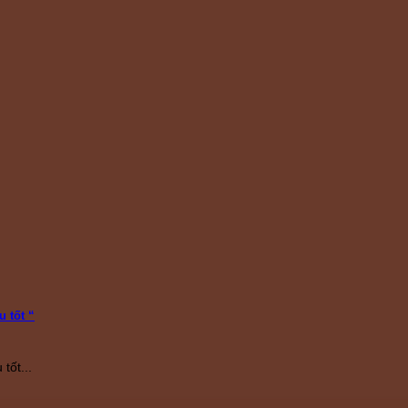
 tốt “
tốt...