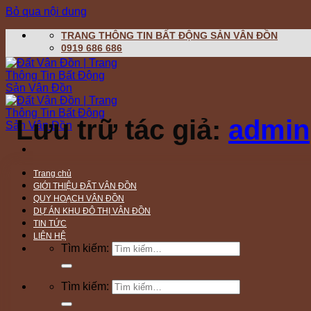
Bỏ qua nội dung
TRANG THÔNG TIN BẤT ĐỘNG SẢN VÂN ĐỒN
0919 686 686
Lưu trữ tác giả:
admin
Trang chủ
GIỚI THIỆU ĐẤT VÂN ĐỒN
QUY HOẠCH VÂN ĐỒN
DỰ ÁN KHU ĐÔ THỊ VÂN ĐỒN
TIN TỨC
LIÊN HỆ
Tìm kiếm:
Tìm kiếm: