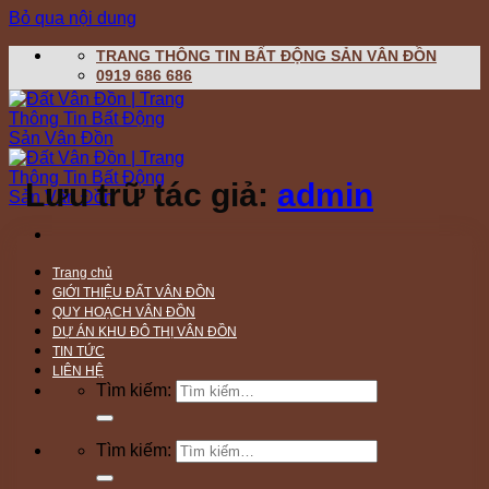
Bỏ qua nội dung
TRANG THÔNG TIN BẤT ĐỘNG SẢN VÂN ĐỒN
0919 686 686
Lưu trữ tác giả:
admin
Trang chủ
GIỚI THIỆU ĐẤT VÂN ĐỒN
QUY HOẠCH VÂN ĐỒN
DỰ ÁN KHU ĐÔ THỊ VÂN ĐỒN
TIN TỨC
LIÊN HỆ
Tìm kiếm:
Tìm kiếm: